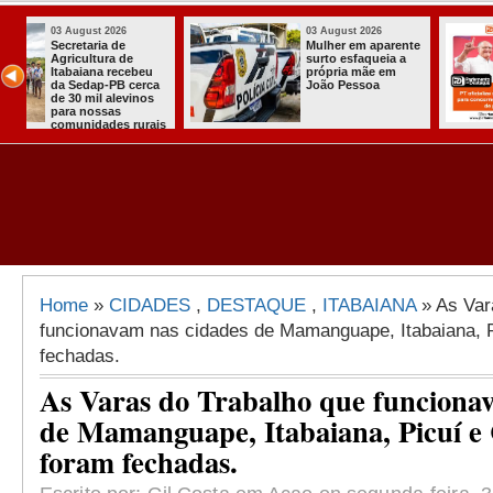
03 August 2026
03 August 2026
Mulher em aparente
PT oficializa
surto esfaqueia a
candidatura d
u
própria mãe em
para concorre
ca
João Pessoa
quarto manda
s
presidente
ais
Home
»
CIDADES
,
DESTAQUE
,
ITABAIANA
» As Var
funcionavam nas cidades de Mamanguape, Itabaiana, P
fechadas.
As Varas do Trabalho que funciona
de Mamanguape, Itabaiana, Picuí e 
foram fechadas.