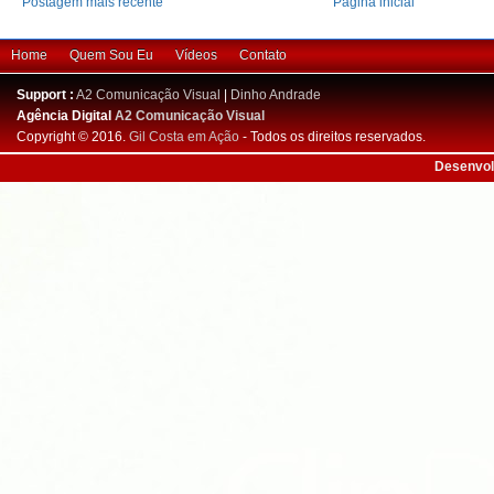
Postagem mais recente
Página inicial
Home
Quem Sou Eu
Vídeos
Contato
Support :
A2 Comunicação Visual
|
Dinho Andrade
Agência Digital
A2 Comunicação Visual
Copyright © 2016.
Gil Costa em Ação
- Todos os direitos reservados.
Desenvol