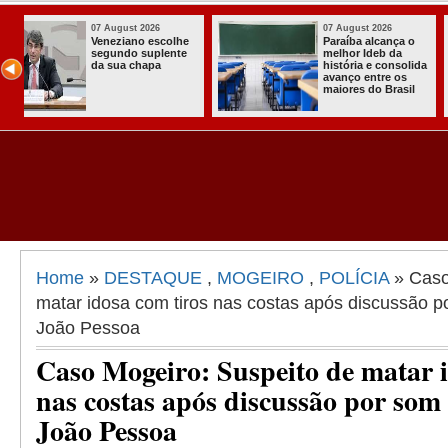
07 August 2026
03 August 2026
o
Homem é preso
Itabaiana ent
com armas,
a primeira Co
ida
munições e
Comunitária
radiocomunicadore
Solidária a
l
s no Conde
Comunidade 
Assentament
Almir Muniz
Home
»
DESTAQUE
,
MOGEIRO
,
POLÍCIA
» Caso
matar idosa com tiros nas costas após discussão p
João Pessoa
Caso Mogeiro: Suspeito de matar i
nas costas após discussão por som 
João Pessoa