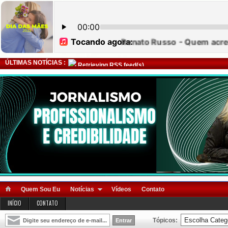
ÚLTIMAS NOTÍCIAS :
Retrieving RSS feed(s)
Quem Sou Eu
Notícias
Vídeos
Contato
INÍCIO
CONTATO
Tópicos: