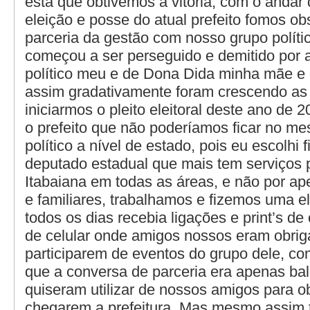
esta que obtivemos a vitória, com o anda
eleição e posse do atual prefeito fomos ob
parceria da gestão com nosso grupo políti
começou a ser perseguido e demitido por 
político meu e de Dona Dida minha mãe e e
assim gradativamente foram crescendo as
iniciarmos o pleito eleitoral deste ano de
o prefeito que não poderíamos ficar no m
político a nível de estado, pois eu escolhi 
deputado estadual que mais tem serviços
Itabaiana em todas as áreas, e não por ape
e familiares, trabalhamos e fizemos uma e
todos os dias recebia ligações e print’s d
de celular onde amigos nossos eram obrig
participarem de eventos do grupo dele, co
que a conversa de parceria era apenas bal
quiseram utilizar de nossos amigos para o
chegarem a prefeitura. Mas mesmo assim