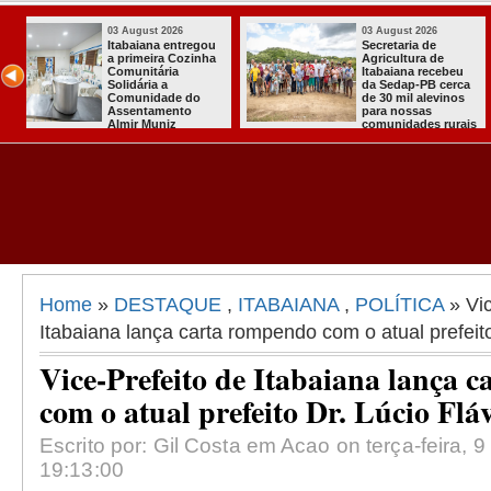
03 August 2026
03 August 2026
Mulher em aparente
PT oficializa
surto esfaqueia a
candidatura d
u
própria mãe em
para concorre
ca
João Pessoa
quarto manda
s
presidente
ais
Home
»
DESTAQUE
,
ITABAIANA
,
POLÍTICA
» Vic
Itabaiana lança carta rompendo com o atual prefeito
Vice-Prefeito de Itabaiana lança 
com o atual prefeito Dr. Lúcio Flá
Escrito por: Gil Costa em Acao on terça-feira, 
19:13:00