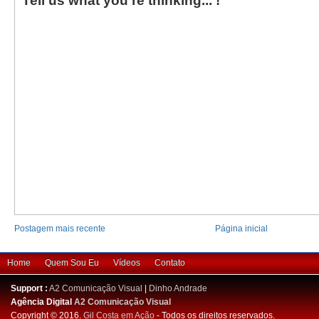
Tell us what you're thinking... !
Postagem mais recente
Página inicial
Home
Quem Sou Eu
Vídeos
Contato
Support :
A2 Comunicação Visual
|
Dinho Andrade
Agência Digital
A2 Comunicação Visual
Copyright © 2016.
Gil Costa em Ação
- Todos os direitos reservados.