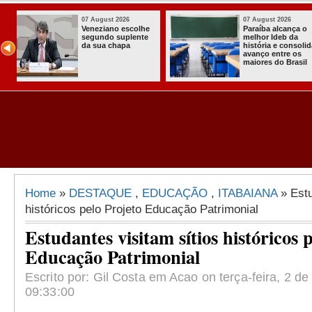
07 August 2026
03 August 202
 o
Homem é preso
Itabaiana en
com armas,
a primeira C
olida
munições e
Comunitária
s
radiocomunicadore
Solidária a
il
s no Conde
Comunidade
Assentamen
Almir Muniz
Home
»
DESTAQUE
,
EDUCAÇÃO
,
ITABAIANA
» Estu
históricos pelo Projeto Educação Patrimonial
Estudantes visitam sítios históricos 
Educação Patrimonial
Escrito por: Gil Costa em Acao on terça-feira, 2 de
09:33:00