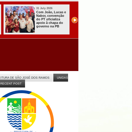
31 July 2026
31 July 2026
Com João, Lucas e
Presidente do TR
Nabor, convenção
PB garante eleiç
do PT oficializa
de 2026 com
apoio à chapa do
“tranquilidade,
governo na PB
eficiência e
celeridade” na P
ITURA DE SÃO JOSÉ DOS RAMOS
UNIDAS
RECENT POST