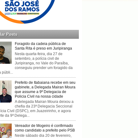
lar Posts
Foragido da cadeia pública de
Santa Rita é preso em Juripiranga
Nesta quarta-feira, dia 27 de
setembro, a polícia civil de
Juripiranga, no Vale do Paraíba,
conseguiu prender um foragido da
 públi...
Prefeito de Itabaiana recebe em seu
gabinete, a Delegada Mairan Moura
que assume a 9º Delegacia de
Policia Civil na nossa cidade
A delegada Mairan Moura deixou a
chefia da 23ª Delegacia Seccional
ícia Civil (DSPC), em Juazeirinho, e agora
rte da 9ª Delega...
Vereador de Mogeiro é confirmado
como candidato a prefeito pelo PSB
Neste sábado dia 20 de fevereiro,