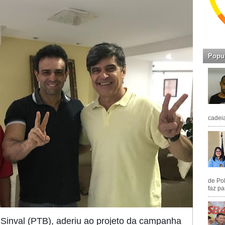
Popu
cadeia
de Pol
faz pa
, Sinval (PTB), aderiu ao projeto da campanha