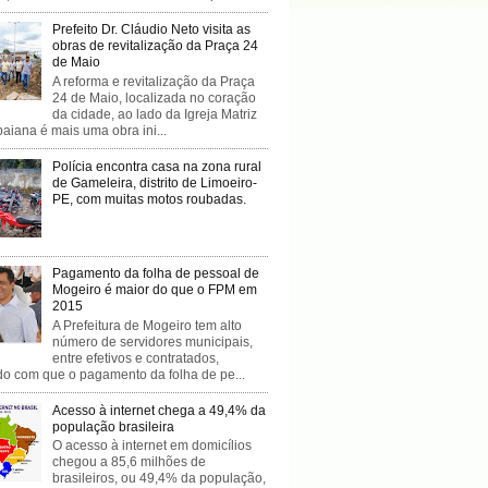
Prefeito Dr. Cláudio Neto visita as
obras de revitalização da Praça 24
de Maio
A reforma e revitalização da Praça
24 de Maio, localizada no coração
da cidade, ao lado da Igreja Matriz
baiana é mais uma obra ini...
Polícia encontra casa na zona rural
de Gameleira, distrito de Limoeiro-
PE, com muitas motos roubadas.
Pagamento da folha de pessoal de
Mogeiro é maior do que o FPM em
2015
A Prefeitura de Mogeiro tem alto
número de servidores municipais,
entre efetivos e contratados,
do com que o pagamento da folha de pe...
Acesso à internet chega a 49,4% da
população brasileira
O acesso à internet em domicílios
chegou a 85,6 milhões de
brasileiros, ou 49,4% da população,