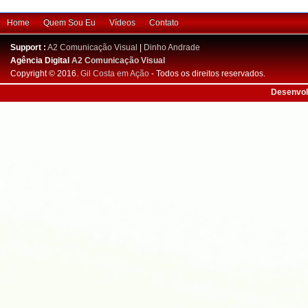
Home
Quem Sou Eu
Vídeos
Contato
Support :
A2 Comunicação Visual
|
Dinho Andrade
Agência Digital
A2 Comunicação Visual
Copyright © 2016.
Gil Costa em Ação
- Todos os direitos reservados.
Desenvol