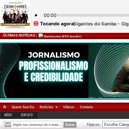
ÚLTIMAS NOTÍCIAS :
Retrieving RSS feed(s)
Quem Sou Eu
Notícias
Vídeos
Contato
INÍCIO
CONTATO
Tópicos: