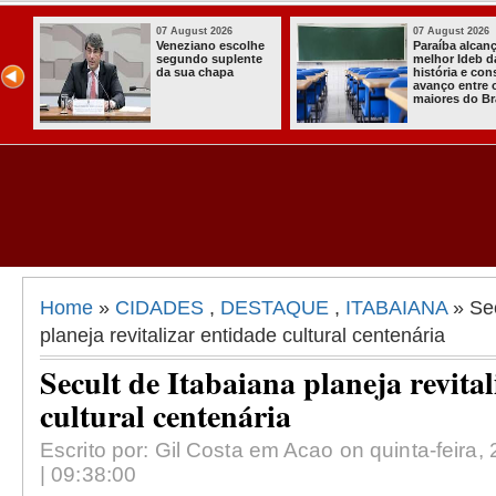
 August 2026
07 August 2026
raíba alcança o
Homem é preso
lhor Ideb da
com armas,
stória e consolida
munições e
anço entre os
radiocomunicadore
iores do Brasil
s no Conde
Home
»
CIDADES
,
DESTAQUE
,
ITABAIANA
» Sec
planeja revitalizar entidade cultural centenária
Secult de Itabaiana planeja revita
cultural centenária
Escrito por: Gil Costa em Acao on quinta-feira
| 09:38:00