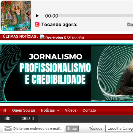
ÚLTIMAS NOTÍCIAS :
Retrieving RSS feed(s)
Quem Sou Eu
Notícias
Vídeos
Contato
INÍCIO
CONTATO
Tópicos: