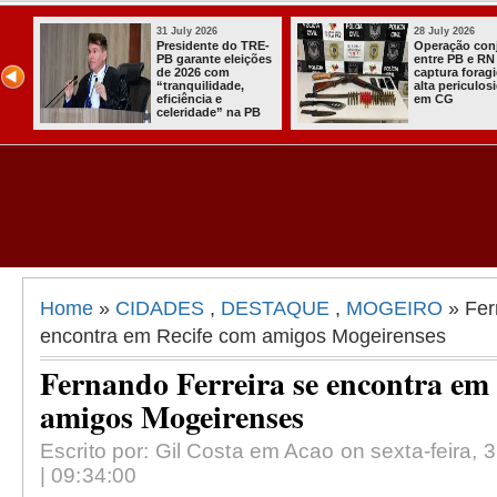
31 July 2026
28 July 2026
 e
Presidente do TRE-
Operação con
o
PB garante eleições
entre PB e RN
de 2026 com
captura forag
“tranquilidade,
alta periculos
eficiência e
em CG
celeridade” na PB
Home
»
CIDADES
,
DESTAQUE
,
MOGEIRO
» Fer
encontra em Recife com amigos Mogeirenses
Fernando Ferreira se encontra em
amigos Mogeirenses
Escrito por: Gil Costa em Acao on sexta-feira,
| 09:34:00