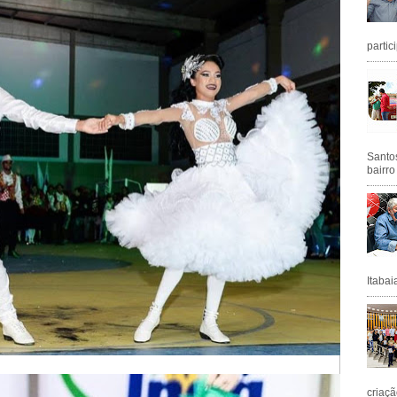
partic
Santos
bairro
Itabai
criaçã