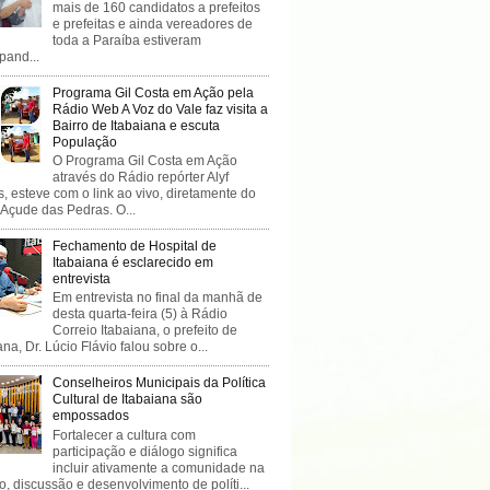
mais de 160 candidatos a prefeitos
e prefeitas e ainda vereadores de
toda a Paraíba estiveram
ipand...
Programa Gil Costa em Ação pela
Rádio Web A Voz do Vale faz visita a
Bairro de Itabaiana e escuta
População
O Programa Gil Costa em Ação
através do Rádio repórter Alyf
, esteve com o link ao vivo, diretamente do
 Açude das Pedras. O...
Fechamento de Hospital de
Itabaiana é esclarecido em
entrevista
Em entrevista no final da manhã de
desta quarta-feira (5) à Rádio
Correio Itabaiana, o prefeito de
ana, Dr. Lúcio Flávio falou sobre o...
Conselheiros Municipais da Política
Cultural de Itabaiana são
empossados
Fortalecer a cultura com
participação e diálogo significa
incluir ativamente a comunidade na
o, discussão e desenvolvimento de políti...