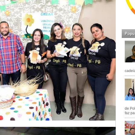
Popu
cadeia
de Pol
faz pa