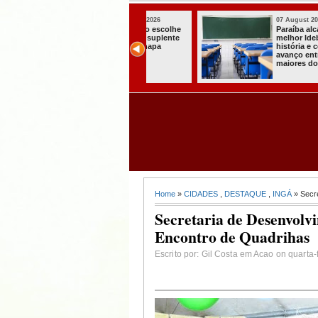
07 August 2026
07 August 2026
Paraíba alcança o
Homem é preso
melhor Ideb da
com armas,
história e consolida
munições e
avanço entre os
radiocomunicadore
maiores do Brasil
s no Conde
Home
»
CIDADES
,
DESTAQUE
,
INGÁ
» Secre
Secretaria de Desenvolvi
Encontro de Quadrihas
Escrito por: Gil Costa em Acao on quarta-