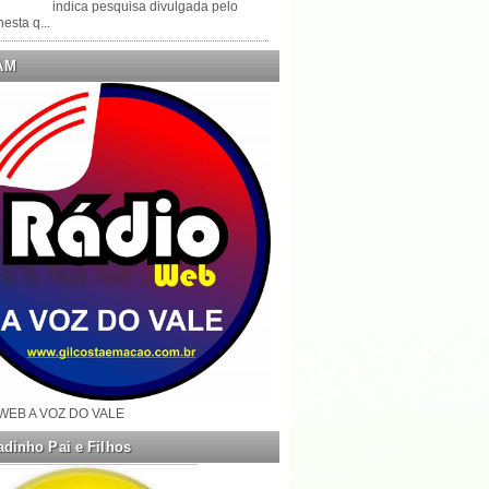
indica pesquisa divulgada pelo
esta q...
AM
WEB A VOZ DO VALE
dinho Pai e Filhos