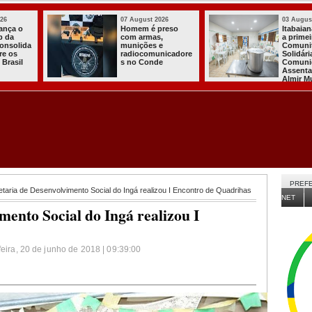
03 August 2026
03 August 2026
Itabaiana entregou
Secretaria de
a primeira Cozinha
Agricultura de
Comunitária
Itabaiana recebeu
Solidária a
da Sedap-PB cerca
Comunidade do
de 30 mil alevinos
Assentamento
para nossas
Almir Muniz
comunidades rurais
PREFE
taria de Desenvolvimento Social do Ingá realizou I Encontro de Quadrihas
NET
mento Social do Ingá realizou I
feira, 20 de junho de 2018 | 09:39:00