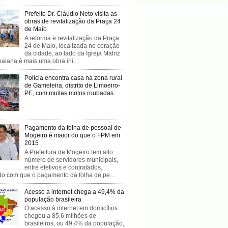
Prefeito Dr. Cláudio Neto visita as
obras de revitalização da Praça 24
de Maio
A reforma e revitalização da Praça
24 de Maio, localizada no coração
da cidade, ao lado da Igreja Matriz
baiana é mais uma obra ini...
Polícia encontra casa na zona rural
de Gameleira, distrito de Limoeiro-
PE, com muitas motos roubadas.
Pagamento da folha de pessoal de
Mogeiro é maior do que o FPM em
2015
A Prefeitura de Mogeiro tem alto
número de servidores municipais,
entre efetivos e contratados,
do com que o pagamento da folha de pe...
Acesso à internet chega a 49,4% da
população brasileira
O acesso à internet em domicílios
chegou a 85,6 milhões de
brasileiros, ou 49,4% da população,