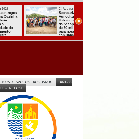
03 August 2026
03 August 2026
Mulher em aparente
PT oficializa
surto esfaqueia a
candidatura de L
própria mãe em
para concorrer ao
João Pessoa
quarto mandato 
presidente
ITURA DE SÃO JOSÉ DOS RAMOS
UNIDAS
RECENT POST