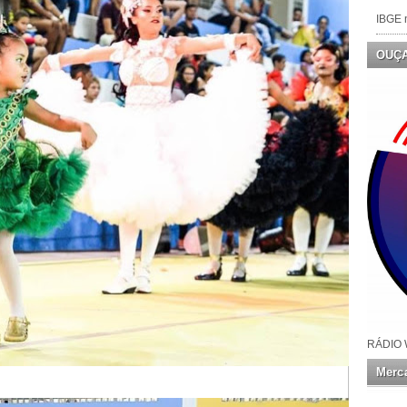
IBGE n
OUÇ
RÁDIO 
Merca