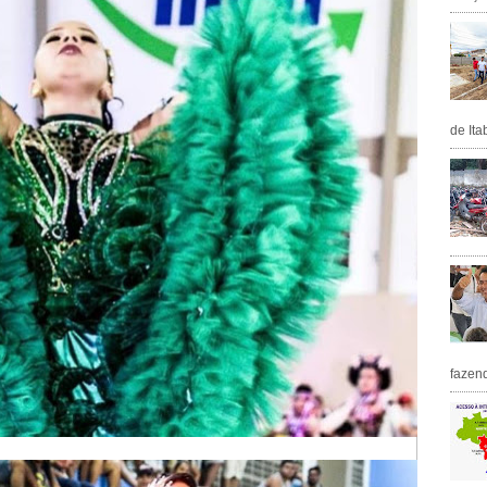
de Ita
fazen