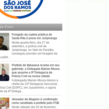
lar Posts
Foragido da cadeia pública de
Santa Rita é preso em Juripiranga
Nesta quarta-feira, dia 27 de
setembro, a polícia civil de
Juripiranga, no Vale do Paraíba,
conseguiu prender um foragido da
 públi...
Prefeito de Itabaiana recebe em seu
gabinete, a Delegada Mairan Moura
que assume a 9º Delegacia de
Policia Civil na nossa cidade
A delegada Mairan Moura deixou a
chefia da 23ª Delegacia Seccional
ícia Civil (DSPC), em Juazeirinho, e agora
rte da 9ª Delega...
Vereador de Mogeiro é confirmado
como candidato a prefeito pelo PSB
Neste sábado dia 20 de fevereiro,