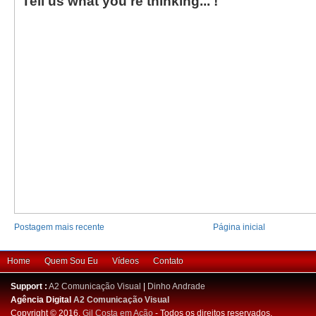
Tell us what you're thinking... !
Postagem mais recente
Página inicial
Home
Quem Sou Eu
Vídeos
Contato
Support :
A2 Comunicação Visual
|
Dinho Andrade
Agência Digital
A2 Comunicação Visual
Copyright © 2016.
Gil Costa em Ação
- Todos os direitos reservados.