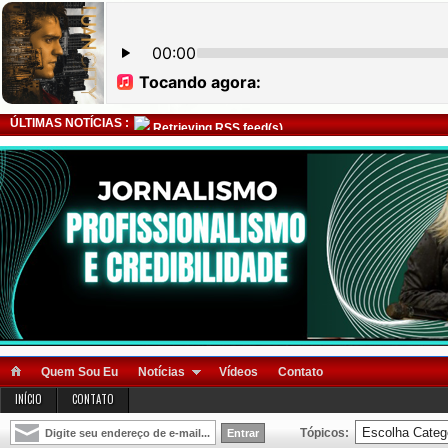
ÚLTIMAS NOTÍCIAS :
Retrieving RSS feed(s)
Quem Sou Eu
Notícias
Vídeos
Contato
INÍCIO
CONTATO
Tópicos: