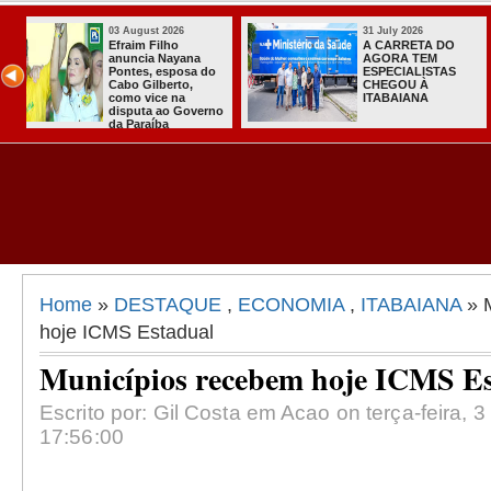
31 July 2026
31 July 2
A DO
Sistema do TSE
Com Joã
EM
registra primeiras
Nabor, 
STAS
candidaturas na
do PT of
Paraíba
apoio à
governo
Home
»
DESTAQUE
,
ECONOMIA
,
ITABAIANA
» 
hoje ICMS Estadual
Municípios recebem hoje ICMS E
Escrito por: Gil Costa em Acao on terça-feira, 3 
17:56:00