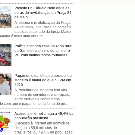
Prefeito Dr. Cláudio Neto visita as
obras de revitalização da Praça 24
de Maio
A reforma e revitalização da Praça
24 de Maio, localizada no coração
da cidade, ao lado da Igreja Matriz
baiana é mais uma obra ini...
Polícia encontra casa na zona rural
de Gameleira, distrito de Limoeiro-
PE, com muitas motos roubadas.
Pagamento da folha de pessoal de
Mogeiro é maior do que o FPM em
2015
A Prefeitura de Mogeiro tem alto
número de servidores municipais,
entre efetivos e contratados,
do com que o pagamento da folha de pe...
Acesso à internet chega a 49,4% da
população brasileira
O acesso à internet em domicílios
chegou a 85,6 milhões de
brasileiros, ou 49,4% da população,