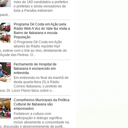
mais de 160 candidatos a prefeitos
e prefeitas e ainda vereadores de
toda a Paraíba estiveram
ipand...
Programa Gil Costa em Ação pela
Rádio Web A Voz do Vale faz visita a
Bairro de Itabaiana e escuta
População
O Programa Gil Costa em Ação
através do Rádio repórter Alyf
, esteve com o link ao vivo, diretamente do
 Açude das Pedras. O...
Fechamento de Hospital de
Itabaiana é esclarecido em
entrevista
Em entrevista no final da manhã de
desta quarta-feira (5) à Rádio
Correio Itabaiana, o prefeito de
ana, Dr. Lúcio Flávio falou sobre o...
Conselheiros Municipais da Política
Cultural de Itabaiana são
empossados
Fortalecer a cultura com
participação e diálogo significa
incluir ativamente a comunidade na
o, discussão e desenvolvimento de políti...