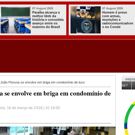
03 August 2026
03 August 2026
Itabaiana entregou
Secretaria de
a primeira Cozinha
Agricultura de
Comunitária
Itabaiana recebeu
Solidária a
da Sedap-PB cerca
Comunidade do
de 30 mil alevinos
Assentamento
para nossas
Almir Muniz
comunidades rurais
PREFE
 João Pessoa se envolve em briga em condomínio de luxo
NET
a se envolve em briga em condomínio de
eira, 16 de março de 2018 | 10:18:00