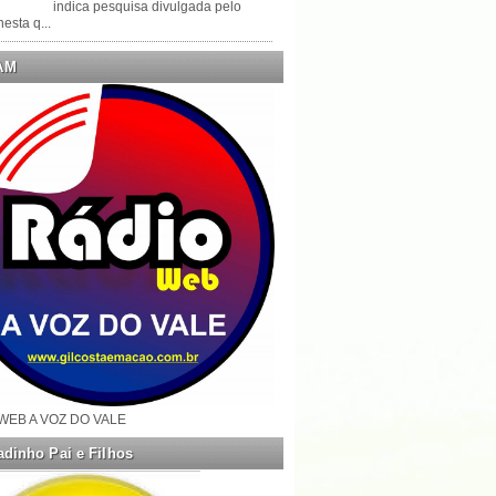
indica pesquisa divulgada pelo
esta q...
AM
WEB A VOZ DO VALE
dinho Pai e Filhos