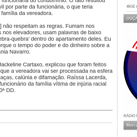
funcionária do condomínio. O fato resultou
il por parte da funcionária, o que teria
IBGE n
 família da vereadora.
OUÇ
ra] não respeitam as regras. Fumam nos
 nos elevadores, usam palavras de baixo
bra-quebra’ dentro do apartamento deles. Eu
rque o tempo do poder e do dinheiro sobre a
ânia Navarro.
ackeline Cartaxo, explicou que foram feitos
 que a vereadora vai ser processada na esfera
eaças, calúnia e difamação. Raíssa Lacerda,
uncionário da família vítima de injúria racial
0ª DD.
RÁDIO 
Merca