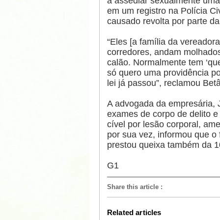
a assediar sexualmente uma 
em um registro na Polícia Civ
causado revolta por parte da
“Eles [a família da vereado
corredores, andam molhados
calão. Normalmente tem ‘que
só quero uma providência po
lei já passou”, reclamou Bet
A advogada da empresária, J
exames de corpo de delito e
cível por lesão corporal, am
por sua vez, informou que o f
prestou queixa também da 1
G1
Share this article
:
Related articles