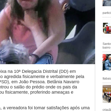
partic
Santos
bairro
xa na 10ª Delegacia Distrital (DD) em
o agredida fisicamente e verbalmente pela
Itabai
PSD), em João Pessoa. Betânia Navarro
trou o salão do prédio onde os pais da
u fisicamente, proferindo ameaças e
 a vereadora foi tomar satisfações após uma
criaçã