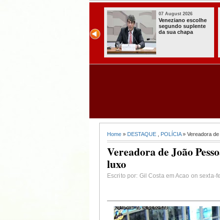
07 August 2026
07 August 2026
Paraíba alcança o
Homem é preso
melhor Ideb da
com armas,
história e consolida
munições e
avanço entre os
radiocomunicadore
maiores do Brasil
s no Conde
Home
»
DESTAQUE
,
POLÍCIA
» Vereadora de
Vereadora de João Pesso
luxo
Escrito por: Gil Costa em Acao on sexta-f