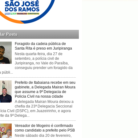
lar Posts
Foragido da cadeia pública de
Santa Rita é preso em Juripiranga
Nesta quarta-feira, dia 27 de
setembro, a polícia civil de
Juripiranga, no Vale do Paraíba,
conseguiu prender um foragido da
 públi...
Prefeito de Itabaiana recebe em seu
gabinete, a Delegada Mairan Moura
que assume a 9º Delegacia de
Policia Civil na nossa cidade
A delegada Mairan Moura deixou a
chefia da 23ª Delegacia Seccional
ícia Civil (DSPC), em Juazeirinho, e agora
rte da 9ª Delega...
Vereador de Mogeiro é confirmado
como candidato a prefeito pelo PSB
Neste sábado dia 20 de fevereiro,