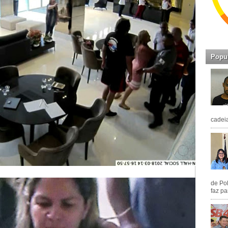
Popu
cadeia
de Pol
faz pa