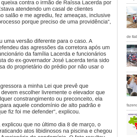
r queixa contra o irmão de Raíssa Lacerda por
“Estava atendendo um casal de clientes
o salão e me agrediu, fez ameaças, inclusive
processo porque preciso de uma providência”,
de Ita
 uma versão diferente para o caso. A
defendeu das agressões da corretora após um
ncionário da família Lacerda e funcionários
sta do ex-governador José Lacerda teria sido
osa do proprietário do prédio por não usar o
agressora a minha Lei que prevê que
 devem escolher livremente o elevador que
lquer constrangimento ou preconceito, ela
a para aquele condomínio de alto padrão e
fazen
ue fiz foi me defender”, explicou.
 explicou que no último dia 8 de março, o
aticando atos libidinosos na piscina e chegou