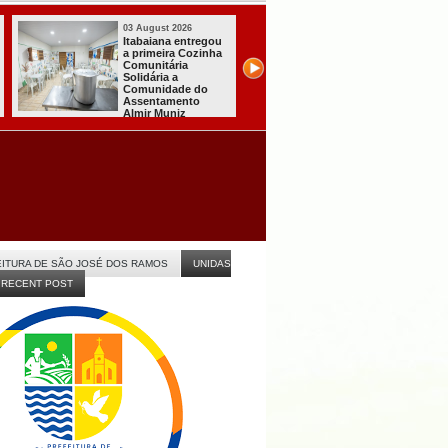
03 August 2026
03 August 2026
Mulher em aparente
PT oficializa
surto esfaqueia a
candidatura de L
própria mãe em
para concorrer ao
João Pessoa
quarto mandato 
presidente
ITURA DE SÃO JOSÉ DOS RAMOS
UNIDAS
RECENT POST