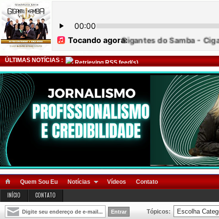
ÚLTIMAS NOTÍCIAS :
Retrieving RSS feed(s)
Quem Sou Eu
Notícias
Vídeos
Contato
INÍCIO
CONTATO
Tópicos: