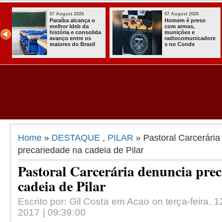
07 August 2026
03 August 2026
o
Homem é preso
Itabaiana ent
com armas,
a primeira Co
ida
munições e
Comunitária
radiocomunicadore
Solidária a
l
s no Conde
Comunidade 
Assentament
Almir Muniz
Home
»
DESTAQUE
,
PILAR
» Pastoral Carcerária
precariedade na cadeia de Pilar
Pastoral Carcerária denuncia pre
cadeia de Pilar
Escrito por: Gil Costa em Acao on terça-feira,
2017 | 09:39:00