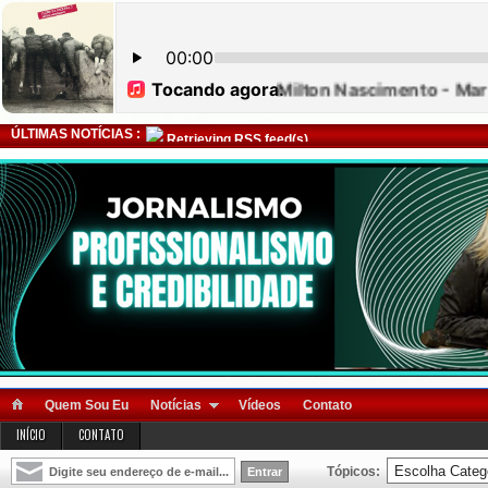
ÚLTIMAS NOTÍCIAS :
Retrieving RSS feed(s)
Quem Sou Eu
Notícias
Vídeos
Contato
INÍCIO
CONTATO
Tópicos: