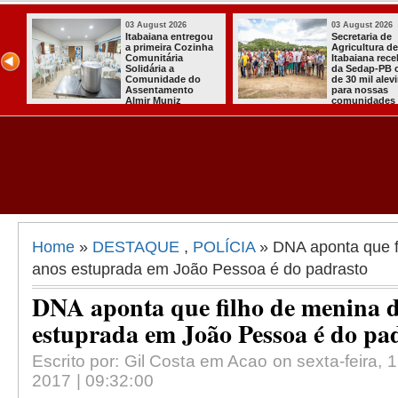
03 August 2026
03 August 2026
Secretaria de
Mulher em aparente
Agricultura de
surto esfaqueia a
Itabaiana recebeu
própria mãe em
da Sedap-PB cerca
João Pessoa
de 30 mil alevinos
para nossas
comunidades rurais
Home
»
DESTAQUE
,
POLÍCIA
» DNA aponta que f
anos estuprada em João Pessoa é do padrasto
DNA aponta que filho de menina d
estuprada em João Pessoa é do pa
Escrito por: Gil Costa em Acao on sexta-feira,
2017 | 09:32:00