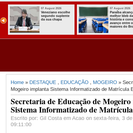
07 August 2026
03 August 2026
o
Homem é preso
Itabaiana ent
com armas,
a primeira Co
ida
munições e
Comunitária
radiocomunicadore
Solidária a
l
s no Conde
Comunidade 
Assentament
Almir Muniz
Home
»
DESTAQUE
,
EDUCAÇÃO
,
MOGEIRO
» Secr
Mogeiro implanta Sistema Informatizado de Matrícula 
Secretaria de Educação de Mogeiro
Sistema Informatizado de Matrícula
Escrito por: Gil Costa em Acao on sexta-feira, 3 de
09:11:00