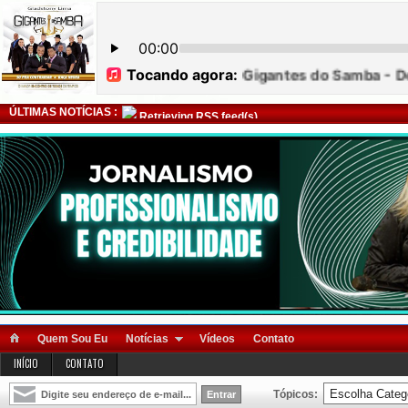
ÚLTIMAS NOTÍCIAS :
Retrieving RSS feed(s)
Quem Sou Eu
Notícias
Vídeos
Contato
INÍCIO
CONTATO
Tópicos: