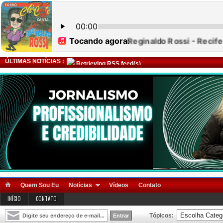
ÚLTIMAS NOTÍCIAS :
Retrieving RSS feed(s)
Quem Sou Eu
Notícias
Vídeos
Contato
INÍCIO
CONTATO
Tópicos: