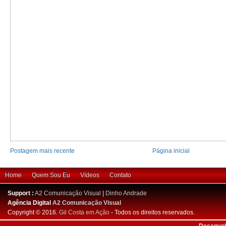
Postagem mais recente
Página inicial
Home
Quem Sou Eu
Vídeos
Contato
Support :
A2 Comunicação Visual
|
Dinho Andrade
Agência Digital
A2 Comunicação Visual
Copyright © 2016.
Gil Costa em Ação
- Todos os direitos reservados.
Desenvol