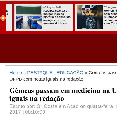
07 August 2026
03 August 2026
o
Homem é preso
Itabaiana ent
com armas,
a primeira Co
ida
munições e
Comunitária
radiocomunicadore
Solidária a
l
s no Conde
Comunidade 
Assentament
Almir Muniz
Home
»
DESTAQUE
,
EDUCAÇÃO
» Gêmeas pass
UFPB com notas iguais na redação
Gêmeas passam em medicina na 
iguais na redação
Escrito por: Gil Costa em Acao on quarta-feira, 
2017 | 08:10:00