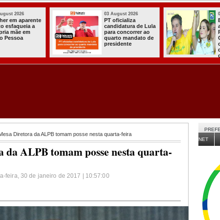
03 August 2026
03 August 2026
PT oficializa
Efraim Filho
candidatura de Lula
anuncia Nayana
para concorrer ao
Pontes, esposa do
quarto mandato de
Cabo Gilberto,
presidente
como vice na
disputa ao Governo
da Paraíba
PREFE
Mesa Diretora da ALPB tomam posse nesta quarta-feira
NET
a da ALPB tomam posse nesta quarta-
-feira, 30 de janeiro de 2017 | 10:57:00