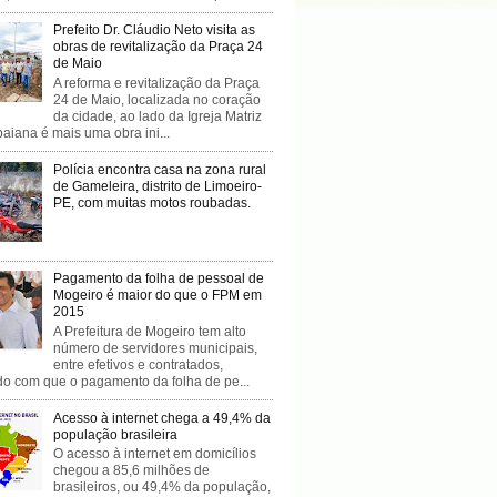
Prefeito Dr. Cláudio Neto visita as
obras de revitalização da Praça 24
de Maio
A reforma e revitalização da Praça
24 de Maio, localizada no coração
da cidade, ao lado da Igreja Matriz
baiana é mais uma obra ini...
Polícia encontra casa na zona rural
de Gameleira, distrito de Limoeiro-
PE, com muitas motos roubadas.
Pagamento da folha de pessoal de
Mogeiro é maior do que o FPM em
2015
A Prefeitura de Mogeiro tem alto
número de servidores municipais,
entre efetivos e contratados,
do com que o pagamento da folha de pe...
Acesso à internet chega a 49,4% da
população brasileira
O acesso à internet em domicílios
chegou a 85,6 milhões de
brasileiros, ou 49,4% da população,