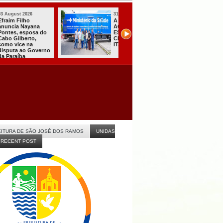
31 July 2026
31 July 2026
A CARRETA DO
Sistema do TSE
AGORA TEM
registra primeiras
ESPECIALISTAS
candidaturas na
CHEGOU À
Paraíba
ITABAIANA
ITURA DE SÃO JOSÉ DOS RAMOS
UNIDAS
RECENT POST