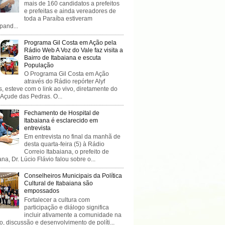
mais de 160 candidatos a prefeitos
e prefeitas e ainda vereadores de
toda a Paraíba estiveram
ipand...
Programa Gil Costa em Ação pela
Rádio Web A Voz do Vale faz visita a
Bairro de Itabaiana e escuta
População
O Programa Gil Costa em Ação
através do Rádio repórter Alyf
, esteve com o link ao vivo, diretamente do
 Açude das Pedras. O...
Fechamento de Hospital de
Itabaiana é esclarecido em
entrevista
Em entrevista no final da manhã de
desta quarta-feira (5) à Rádio
Correio Itabaiana, o prefeito de
ana, Dr. Lúcio Flávio falou sobre o...
Conselheiros Municipais da Política
Cultural de Itabaiana são
empossados
Fortalecer a cultura com
participação e diálogo significa
incluir ativamente a comunidade na
o, discussão e desenvolvimento de políti...