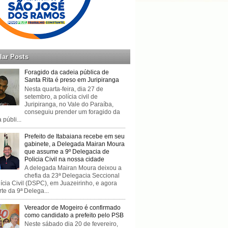
lar Posts
Foragido da cadeia pública de
Santa Rita é preso em Juripiranga
Nesta quarta-feira, dia 27 de
setembro, a polícia civil de
Juripiranga, no Vale do Paraíba,
conseguiu prender um foragido da
 públi...
Prefeito de Itabaiana recebe em seu
gabinete, a Delegada Mairan Moura
que assume a 9º Delegacia de
Policia Civil na nossa cidade
A delegada Mairan Moura deixou a
chefia da 23ª Delegacia Seccional
ícia Civil (DSPC), em Juazeirinho, e agora
rte da 9ª Delega...
Vereador de Mogeiro é confirmado
como candidato a prefeito pelo PSB
Neste sábado dia 20 de fevereiro,