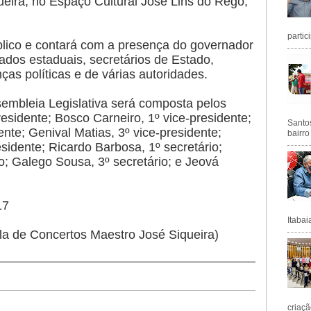
eira, no Espaço Cultural José Lins do Rego,
partic
blico e contará com a presença do governador
ados estaduais, secretários de Estado,
nças políticas e de várias autoridades.
embleia Legislativa será composta pelos
esidente; Bosco Carneiro, 1º vice-presidente;
Santos
ente; Genival Matias, 3º vice-presidente;
bairro
sidente; Ricardo Barbosa, 1º secretário;
o; Galego Sousa, 3º secretário; e Jeová
17
Itabai
a de Concertos Maestro José Siqueira)
criaçã