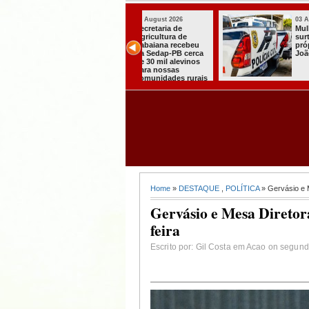
03 August 2026
03 August 2026
Secretaria de
Mulher em aparente
Agricultura de
surto esfaqueia a
Itabaiana recebeu
própria mãe em
da Sedap-PB cerca
João Pessoa
de 30 mil alevinos
para nossas
comunidades rurais
Home
»
DESTAQUE
,
POLÍTICA
» Gervásio e 
Gervásio e Mesa Diretor
feira
Escrito por: Gil Costa em Acao on segunda