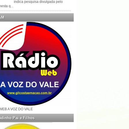
indica pesquisa divulgada pelo
esta q...
AM
WEB A VOZ DO VALE
dinho Pai e Filhos