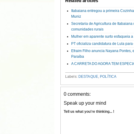
Related articles
Itabaiana entregou a primeira Cozinh
Muniz
Secretaria de Agricultura de Itabaian
comunidades rurais
Mulher em aparente surto esfaqueia 
PT oficializa candidatura de Lula par
Efraim Filho anuncia Nayana Pontes, 
Paraíba
A CARRETA DO AGORA TEM ESPECI
Labels:
DESTAQUE
,
POLÍTICA
0 comments:
Speak up your mind
Tell us what you're thinking... !