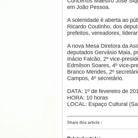
Concertos Maestro José Siqu
em João Pessoa.
A solenidade é aberta ao pú
Ricardo Coutinho, dos deput
prefeitos, vereadores, lidera
A nova Mesa Diretora da Ass
deputados Gervásio Maia, pr
Inácio Falcão, 2º vice-presid
Edmilson Soares, 4º vice-pre
Branco Mendes, 2º secretári
Campos, 4º secretário.
DATA: 1º de fevereiro de 20
HORA: 10 horas
LOCAL: Espaço Cultural (Sal
Share this article
: