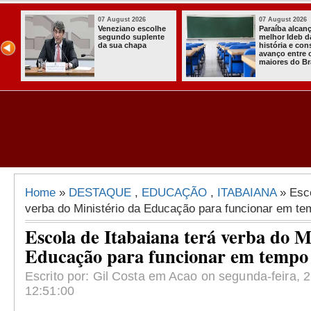
07 August 2026
07 August 2026
Paraíba alcança o
Homem é preso
melhor Ideb da
com armas,
história e consolida
munições e
avanço entre os
radiocomunicadore
maiores do Brasil
s no Conde
Home
»
DESTAQUE
,
EDUCAÇÃO
,
ITABAIANA
» Esco
verba do Ministério da Educação para funcionar em tem
Escola de Itabaiana terá verba do M
Educação para funcionar em tempo 
Escrito por: Gil Costa em Acao on segunda-feira, 2
12:51:00