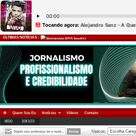
ÚLTIMAS NOTÍCIAS :
Retrieving RSS feed(s)
Quem Sou Eu
Notícias
Vídeos
Contato
INÍCIO
CONTATO
Tópicos: