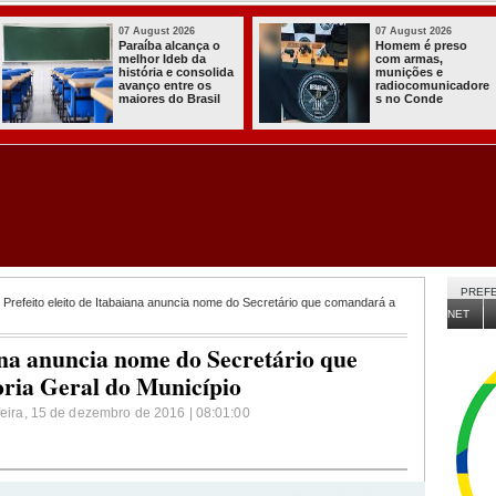
03 August 2026
03 August 2026
Itabaiana entregou
Secretaria de
a primeira Cozinha
Agricultura de
Comunitária
Itabaiana recebeu
Solidária a
da Sedap-PB cerca
Comunidade do
de 30 mil alevinos
Assentamento
para nossas
Almir Muniz
comunidades rurais
PREFE
 Prefeito eleito de Itabaiana anuncia nome do Secretário que comandará a
NET
iana anuncia nome do Secretário que
ria Geral do Município
-feira, 15 de dezembro de 2016 | 08:01:00