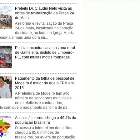
Prefeito Dr. Cláudio Neto visita as
obras de revitalização da Praça 24
de Maio
A reforma e revitalização da Praça
24 de Maio, localizada no coração
da cidade, ao lado da Igreja Matriz
baiana é mais uma obra ini...
Polícia encontra casa na zona rural
de Gameleira, distrito de Limoeiro-
PE, com muitas motos roubadas.
Pagamento da folha de pessoal de
Mogeiro é maior do que o FPM em
2015
A Prefeitura de Mogeiro tem alto
número de servidores municipais,
entre efetivos e contratados,
do com que o pagamento da folha de pe...
Acesso à internet chega a 49,4% da
população brasileira
O acesso à internet em domicílios
chegou a 85,6 milhões de
brasileiros, ou 49,4% da população,