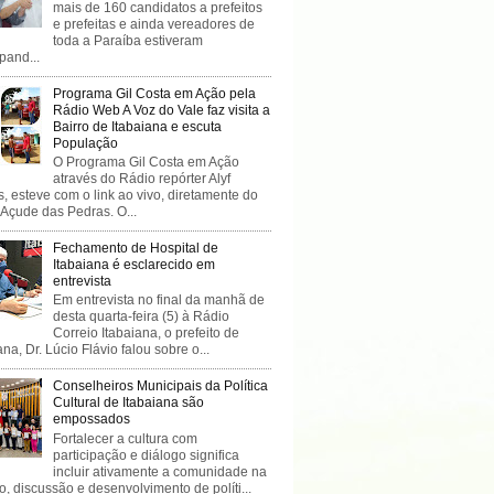
mais de 160 candidatos a prefeitos
e prefeitas e ainda vereadores de
toda a Paraíba estiveram
ipand...
Programa Gil Costa em Ação pela
Rádio Web A Voz do Vale faz visita a
Bairro de Itabaiana e escuta
População
O Programa Gil Costa em Ação
através do Rádio repórter Alyf
, esteve com o link ao vivo, diretamente do
 Açude das Pedras. O...
Fechamento de Hospital de
Itabaiana é esclarecido em
entrevista
Em entrevista no final da manhã de
desta quarta-feira (5) à Rádio
Correio Itabaiana, o prefeito de
ana, Dr. Lúcio Flávio falou sobre o...
Conselheiros Municipais da Política
Cultural de Itabaiana são
empossados
Fortalecer a cultura com
participação e diálogo significa
incluir ativamente a comunidade na
o, discussão e desenvolvimento de políti...