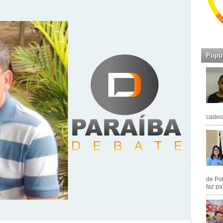
Popu
cadeia
de Pol
faz pa