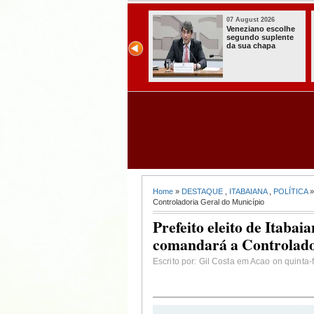
07 August 2026
07 August 2026
Paraíba alcança o
Homem é preso
melhor Ideb da
com armas,
história e consolida
munições e
avanço entre os
radiocomunicadore
maiores do Brasil
s no Conde
Home
»
DESTAQUE
,
ITABAIANA
,
POLÍTICA
»
Controladoria Geral do Município
Prefeito eleito de Itaba
comandará a Controlado
Escrito por: Gil Costa em Acao on quinta