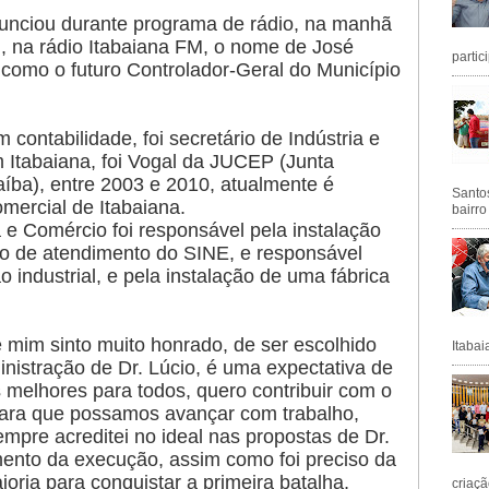
anunciou durante programa de rádio, na manhã
4), na rádio Itabaiana FM, o nome de José
partic
 como o futuro Controlador-Geral do Município
contabilidade, foi secretário de Indústria e
Itabaiana, foi Vogal da JUCEP (Junta
íba), entre 2003 e 2010, atualmente é
Santos
mercial de Itabaiana.
bairro
 e Comércio foi responsável pela instalação
 de atendimento do SINE, e responsável
 industrial, e pela instalação de uma fábrica
e mim sinto muito honrado, de ser escolhido
Itabai
ministração de Dr. Lúcio, é uma expectativa de
melhores para todos, quero contribuir com o
para que possamos avançar com trabalho,
mpre acreditei no ideal nas propostas de Dr.
ento da execução, assim como foi preciso da
ria para conquistar a primeira batalha,
criaçã