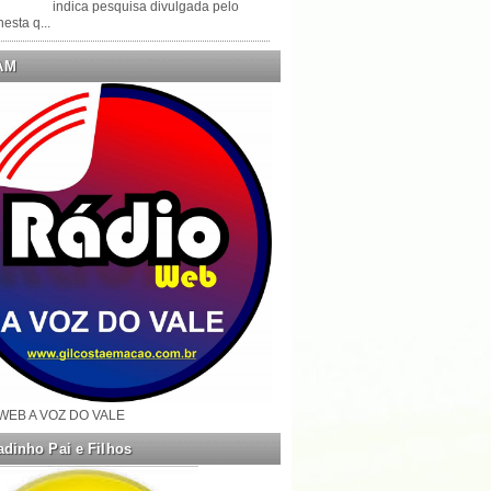
indica pesquisa divulgada pelo
esta q...
AM
WEB A VOZ DO VALE
dinho Pai e Filhos