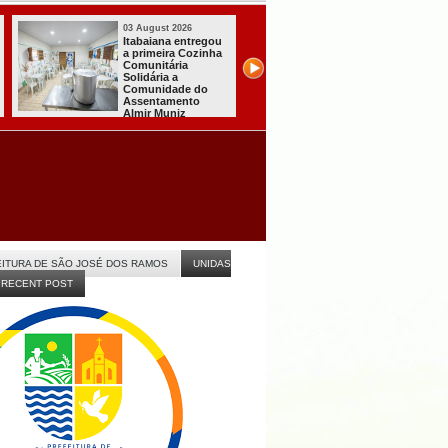
03 August 2026
03 August 2026
Mulher em aparente
PT oficializa
surto esfaqueia a
candidatura de L
própria mãe em
para concorrer a
João Pessoa
quarto mandato 
presidente
ITURA DE SÃO JOSÉ DOS RAMOS
UNIDAS
RECENT POST