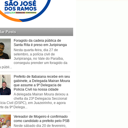
lar Posts
Foragido da cadeia pública de
Santa Rita é preso em Juripiranga
Nesta quarta-feira, dia 27 de
setembro, a polícia civil de
Juripiranga, no Vale do Paraíba,
conseguiu prender um foragido da
 públi...
Prefeito de Itabaiana recebe em seu
gabinete, a Delegada Mairan Moura
que assume a 9º Delegacia de
Policia Civil na nossa cidade
A delegada Mairan Moura deixou a
chefia da 23ª Delegacia Seccional
ícia Civil (DSPC), em Juazeirinho, e agora
rte da 9ª Delega...
Vereador de Mogeiro é confirmado
como candidato a prefeito pelo PSB
Neste sábado dia 20 de fevereiro,