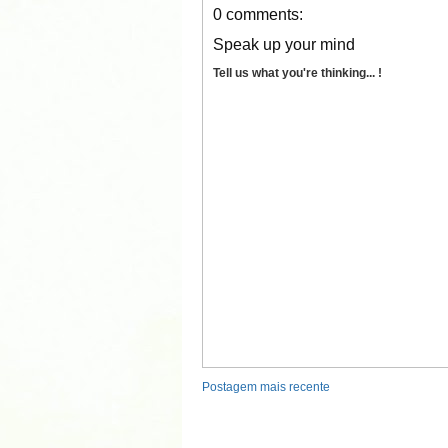
0 comments:
Speak up your mind
Tell us what you're thinking... !
Postagem mais recente