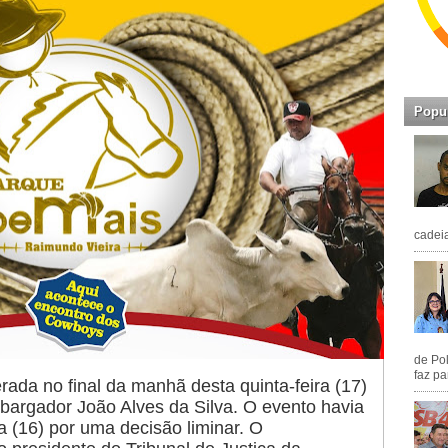
Popu
cadeia
de Pol
faz pa
rada no final da manhã desta quinta-feira (17)
argador João Alves da Silva. O evento havia
a (16) por uma decisão liminar. O