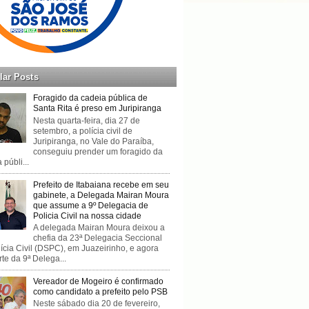
lar Posts
Foragido da cadeia pública de
Santa Rita é preso em Juripiranga
Nesta quarta-feira, dia 27 de
setembro, a polícia civil de
Juripiranga, no Vale do Paraíba,
conseguiu prender um foragido da
 públi...
Prefeito de Itabaiana recebe em seu
gabinete, a Delegada Mairan Moura
que assume a 9º Delegacia de
Policia Civil na nossa cidade
A delegada Mairan Moura deixou a
chefia da 23ª Delegacia Seccional
ícia Civil (DSPC), em Juazeirinho, e agora
rte da 9ª Delega...
Vereador de Mogeiro é confirmado
como candidato a prefeito pelo PSB
Neste sábado dia 20 de fevereiro,