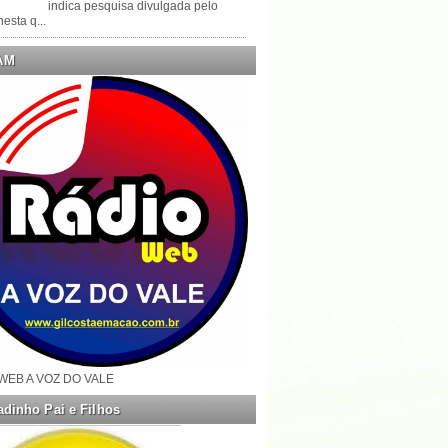
indica pesquisa divulgada pelo
esta q...
AM
WEB A VOZ DO VALE
dinho Pai e Filhos