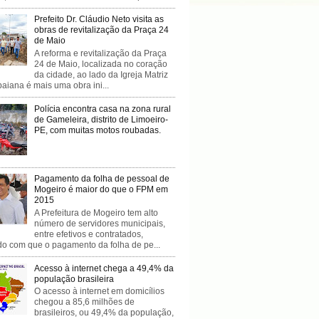
Prefeito Dr. Cláudio Neto visita as
obras de revitalização da Praça 24
de Maio
A reforma e revitalização da Praça
24 de Maio, localizada no coração
da cidade, ao lado da Igreja Matriz
baiana é mais uma obra ini...
Polícia encontra casa na zona rural
de Gameleira, distrito de Limoeiro-
PE, com muitas motos roubadas.
Pagamento da folha de pessoal de
Mogeiro é maior do que o FPM em
2015
A Prefeitura de Mogeiro tem alto
número de servidores municipais,
entre efetivos e contratados,
do com que o pagamento da folha de pe...
Acesso à internet chega a 49,4% da
população brasileira
O acesso à internet em domicílios
chegou a 85,6 milhões de
brasileiros, ou 49,4% da população,