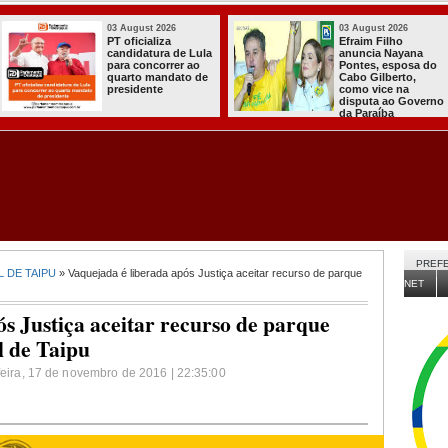
03 August 2026
03 August 2026
PT oficializa
Efraim Filho
candidatura de Lula
anuncia Nayana
para concorrer ao
Pontes, esposa do
quarto mandato de
Cabo Gilberto,
presidente
como vice na
disputa ao Governo
da Paraíba
PREFE
 DE TAIPU
» Vaquejada é liberada após Justiça aceitar recurso de parque
NET
s Justiça aceitar recurso de parque
 de Taipu
-feira, 17 de novembro de 2016 | 22:35:00