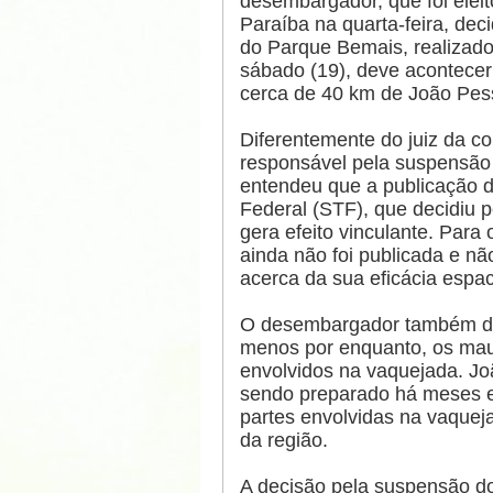
desembargador, que foi eleit
Paraíba na quarta-feira, dec
do Parque Bemais, realizado
sábado (19), deve acontecer
cerca de 40 km de João Pes
Diferentemente do juiz da c
responsável pela suspensão 
entendeu que a publicação d
Federal (STF), que decidiu p
gera efeito vinculante. Para
ainda não foi publicada e n
acerca da sua eficácia espac
O desembargador também de
menos por enquanto, os maus
envolvidos na vaquejada. Jo
sendo preparado há meses e
partes envolvidas na vaque
da região.
A decisão pela suspensão do 