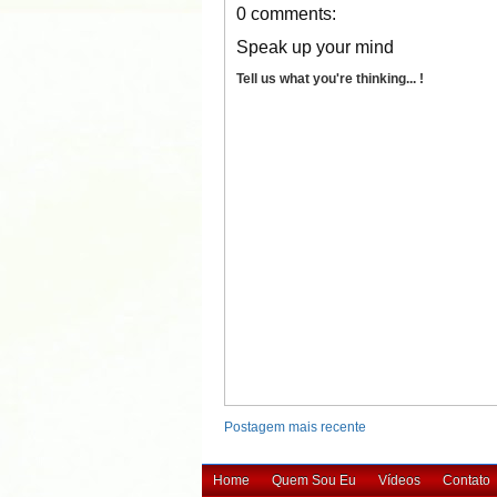
0 comments:
Speak up your mind
Tell us what you're thinking... !
Postagem mais recente
Home
Quem Sou Eu
Vídeos
Contato