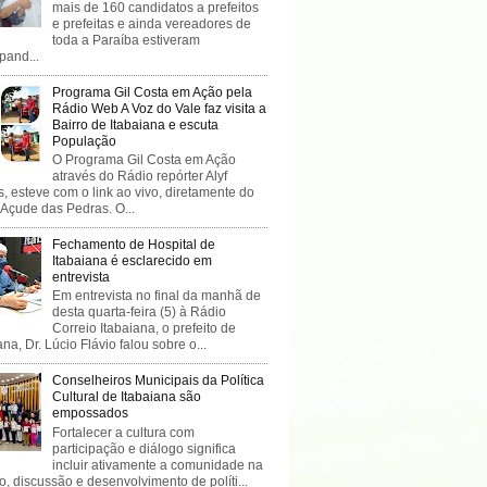
mais de 160 candidatos a prefeitos
e prefeitas e ainda vereadores de
toda a Paraíba estiveram
ipand...
Programa Gil Costa em Ação pela
Rádio Web A Voz do Vale faz visita a
Bairro de Itabaiana e escuta
População
O Programa Gil Costa em Ação
através do Rádio repórter Alyf
, esteve com o link ao vivo, diretamente do
 Açude das Pedras. O...
Fechamento de Hospital de
Itabaiana é esclarecido em
entrevista
Em entrevista no final da manhã de
desta quarta-feira (5) à Rádio
Correio Itabaiana, o prefeito de
ana, Dr. Lúcio Flávio falou sobre o...
Conselheiros Municipais da Política
Cultural de Itabaiana são
empossados
Fortalecer a cultura com
participação e diálogo significa
incluir ativamente a comunidade na
o, discussão e desenvolvimento de políti...