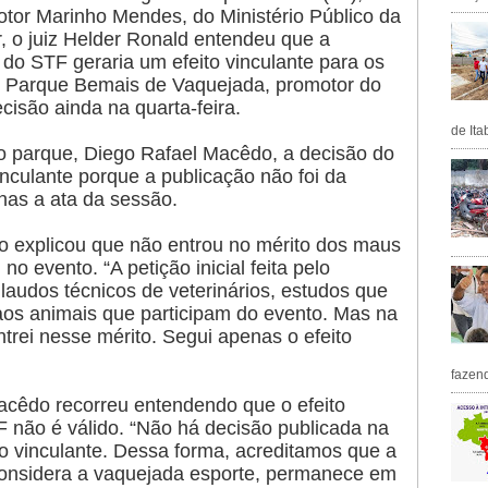
otor Marinho Mendes, do Ministério Público da
, o juiz Helder Ronald entendeu que a
do STF geraria um efeito vinculante para os
 O Parque Bemais de Vaquejada, promotor do
cisão ainda na quarta-feira.
de Ita
parque, Diego Rafael Macêdo, a decisão do
inculante porque a publicação não foi da
nas a ata da sessão.
o explicou que não entrou no mérito dos maus
no evento. “A petição inicial feita pelo
 laudos técnicos de veterinários, estudos que
aos animais que participam do evento. Mas na
ntrei nesse mérito. Segui apenas o efeito
fazen
cêdo recorreu entendendo que o efeito
F não é válido. “Não há decisão publicada na
ito vinculante. Dessa forma, acreditamos que a
considera a vaquejada esporte, permanece em