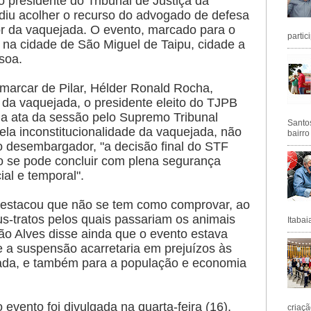
o presidente do Tribunal de Justiça da
idiu acolher o recurso do advogado de defesa
r da vaquejada. O evento, marcado para o
partic
 na cidade de São Miguel de Taipu, cidade a
soa.
omarcar de Pilar, Hélder Ronald Rocha,
da vaquejada, o presidente eleito do TJPB
a ata da sessão pelo Supremo Tribunal
Santos
ela inconstitucionalidade da vaquejada, não
bairro
 o desembargador, "a decisão final do STF
ão se pode concluir com plena segurança
ial e temporal".
stacou que não se tem como comprovar, ao
-tratos pelos quais passariam os animais
Itabai
ão Alves disse ainda que o evento estava
 a suspensão acarretaria em prejuízos às
jada, e também para a população e economia
evento foi divulgada na quarta-feira (16),
criaçã