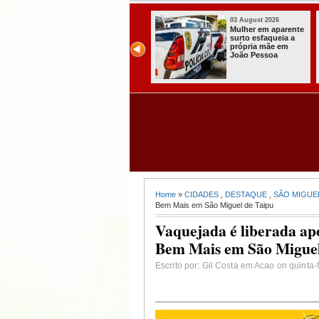
03 August 2026
03 August 2026
Secretaria de
Mulher em aparente
Agricultura de
surto esfaqueia a
Itabaiana recebeu
própria mãe em
da Sedap-PB cerca
João Pessoa
de 30 mil alevinos
para nossas
comunidades rurais
Home
»
CIDADES
,
DESTAQUE
,
SÃO MIGUEL
Bem Mais em São Miguel de Taipu
Vaquejada é liberada apó
Bem Mais em São Miguel
Escrito por: Gil Costa em Acao on quinta