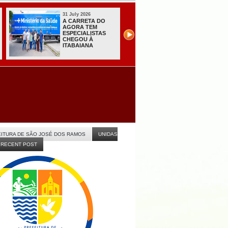
31 July 2026
31 July 2026
A CARRETA DO
Sistema do TSE
AGORA TEM
registra primeiras
ESPECIALISTAS
candidaturas na
CHEGOU À
Paraíba
ITABAIANA
ITURA DE SÃO JOSÉ DOS RAMOS
UNIDAS
RECENT POST