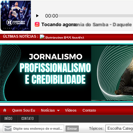
ÚLTIMAS NOTÍCIAS :
Retrieving RSS feed(s)
Quem Sou Eu
Notícias
Vídeos
Contato
INÍCIO
CONTATO
Tópicos: