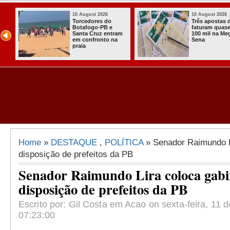
10 August 2026
10 August 2026
os
Torcedores do
Três apostas 
ão
Botafogo-PB e
faturam quas
 na
Santa Cruz entram
100 mil na Me
te
em confronto na
Sena
praia
Home
»
DESTAQUE
,
POLÍTICA
» Senador Raimundo L
disposição de prefeitos da PB
Senador Raimundo Lira coloca gabi
disposição de prefeitos da PB
Escrito por: Gil Costa em Acao on sexta-feira, 11
07:23:00