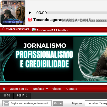
ÚLTIMAS NOTÍCIAS :
Retrieving RSS feed(s)
Quem Sou Eu
Notícias
Vídeos
Contato
INÍCIO
CONTATO
Tópicos: