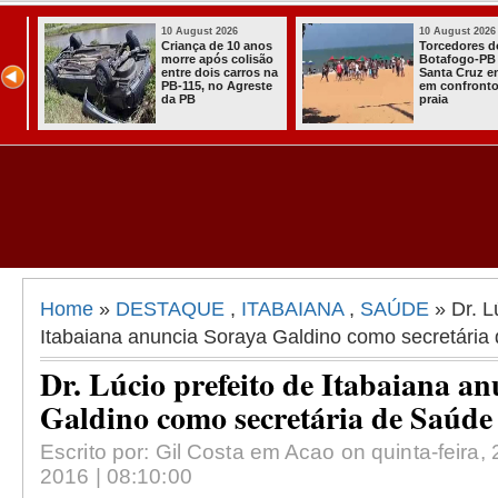
10 August 2026
10 August 2026
os
Torcedores do
Três apostas 
ão
Botafogo-PB e
faturam quas
 na
Santa Cruz entram
100 mil na Me
te
em confronto na
Sena
praia
Home
»
DESTAQUE
,
ITABAIANA
,
SAÚDE
» Dr. L
Itabaiana anuncia Soraya Galdino como secretária
Dr. Lúcio prefeito de Itabaiana a
Galdino como secretária de Saúde
Escrito por: Gil Costa em Acao on quinta-feira
2016 | 08:10:00