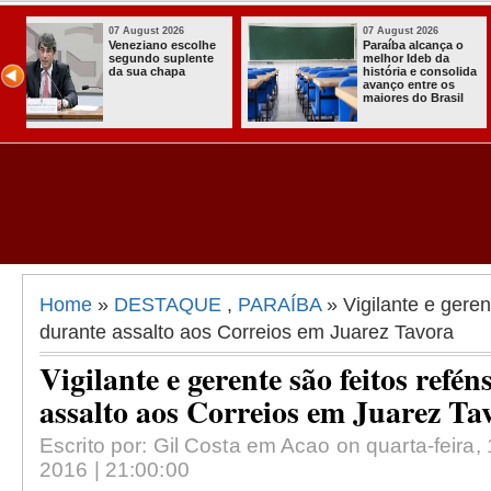
07 August 2026
03 August 202
 o
Homem é preso
Itabaiana e
com armas,
a primeira 
olida
munições e
Comunitária
s
radiocomunicadore
Solidária a
il
s no Conde
Comunidade
Assentamen
Almir Muniz
Home
»
DESTAQUE
,
PARAÍBA
» Vigilante e geren
durante assalto aos Correios em Juarez Tavora
Vigilante e gerente são feitos refé
assalto aos Correios em Juarez Ta
Escrito por: Gil Costa em Acao on quarta-feira
2016 | 21:00:00