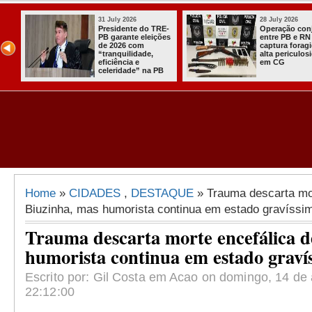
ly 2026
28 July 2026
2
ração conjunta
Problemas de saúde
C
e PB e RN
tiram Frei Anastácio
J
ura foragido de
da disputa para
b
 periculosidade
deputado federal
m
CG
em 2026
1
Home
»
CIDADES
,
DESTAQUE
» Trauma descarta mor
Biuzinha, mas humorista continua em estado gravíssi
Trauma descarta morte encefálica d
humorista continua em estado graví
Escrito por: Gil Costa em Acao on domingo, 14 de 
22:12:00