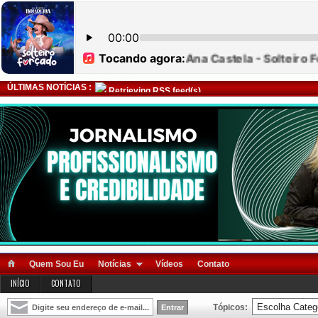
ÚLTIMAS NOTÍCIAS :
Retrieving RSS feed(s)
Quem Sou Eu
Notícias
Vídeos
Contato
INÍCIO
CONTATO
Tópicos: