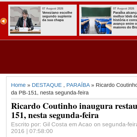
6
07 August 2026
03 August 
nça o
Homem é preso
Itabaian
 da
com armas,
a primei
onsolida
munições e
Comunitá
e os
radiocomunicadore
Solidária
rasil
s no Conde
Comunid
Assenta
Almir Mu
Home
»
DESTAQUE
,
PARAÍBA
» Ricardo Coutinho
da PB-151, nesta segunda-feira
Ricardo Coutinho inaugura resta
151, nesta segunda-feira
Escrito por: Gil Costa em Acao on segunda-feir
2016 | 07:58:00