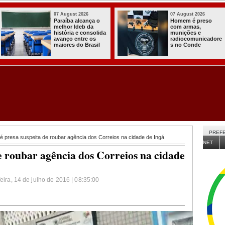
03 August 2026
03 August 2026
Itabaiana entregou
Secretaria de
a primeira Cozinha
Agricultura de
Comunitária
Itabaiana recebeu
Solidária a
da Sedap-PB cerca
Comunidade do
de 30 mil alevinos
Assentamento
para nossas
Almir Muniz
comunidades rurais
PREFE
é presa suspeita de roubar agência dos Correios na cidade de Ingá
NET
e roubar agência dos Correios na cidade
feira, 14 de julho de 2016 | 08:35:00