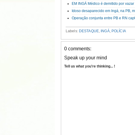
EM INGÁ Médico é demitido por vazar 
Idoso desaparecido em Ingá, na PB, mo
Operação conjunta entre PB e RN capt
Labels:
DESTAQUE
,
INGÁ
,
POLÍCIA
0 comments:
Speak up your mind
Tell us what you're thinking... !