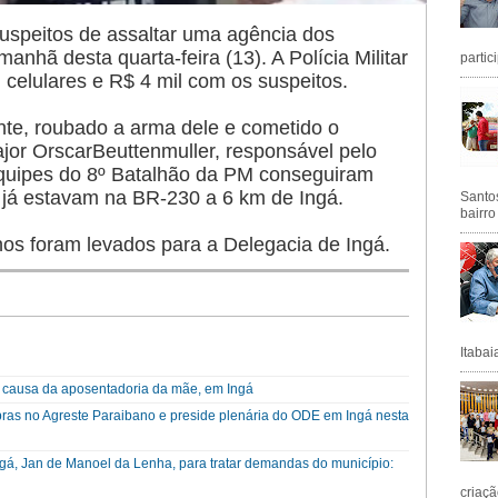
uspeitos de assaltar uma agência dos
anhã desta quarta-feira (13). A Polícia Militar
partic
celulares e R$ 4 mil com os suspeitos.
lante, roubado a arma dele e cometido o
jor OrscarBeuttenmuller, responsável pelo
equipes do 8º Batalhão da PM conseguiram
 já estavam na BR-230 a 6 km de Ingá.
Santos
bairro
nos foram levados para a Delegacia de Ingá.
Itabai
causa da aposentadoria da mãe, em Ingá
ras no Agreste Paraibano e preside plenária do ODE em Ingá nesta
ngá, Jan de Manoel da Lenha, para tratar demandas do município:
criaçã