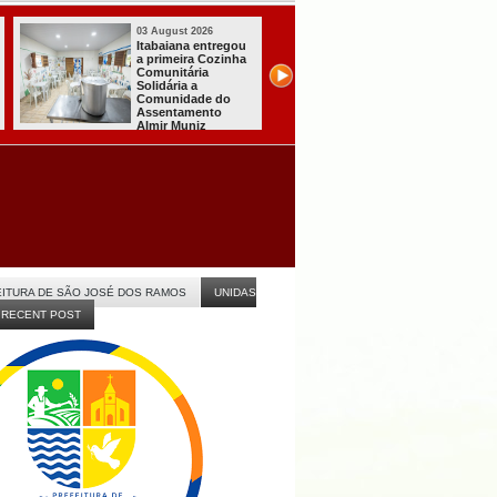
03 August 2026
03 August 2026
Mulher em aparente
PT oficializa
surto esfaqueia a
candidatura de L
própria mãe em
para concorrer a
João Pessoa
quarto mandato 
presidente
ITURA DE SÃO JOSÉ DOS RAMOS
UNIDAS
RECENT POST