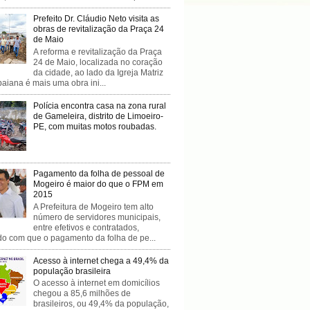
Prefeito Dr. Cláudio Neto visita as
obras de revitalização da Praça 24
de Maio
A reforma e revitalização da Praça
24 de Maio, localizada no coração
da cidade, ao lado da Igreja Matriz
baiana é mais uma obra ini...
Polícia encontra casa na zona rural
de Gameleira, distrito de Limoeiro-
PE, com muitas motos roubadas.
Pagamento da folha de pessoal de
Mogeiro é maior do que o FPM em
2015
A Prefeitura de Mogeiro tem alto
número de servidores municipais,
entre efetivos e contratados,
do com que o pagamento da folha de pe...
Acesso à internet chega a 49,4% da
população brasileira
O acesso à internet em domicílios
chegou a 85,6 milhões de
brasileiros, ou 49,4% da população,