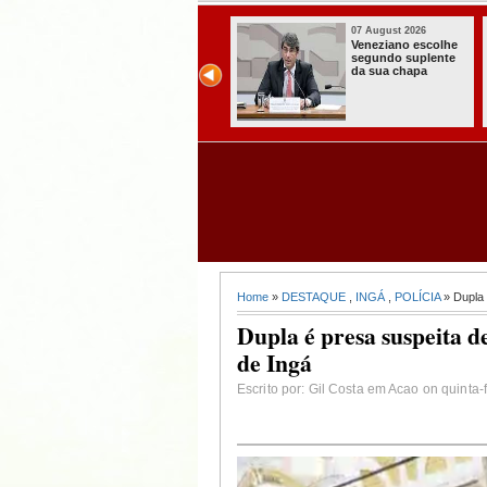
07 August 2026
07 August 2026
Paraíba alcança o
Homem é preso
melhor Ideb da
com armas,
história e consolida
munições e
avanço entre os
radiocomunicadore
maiores do Brasil
s no Conde
Home
»
DESTAQUE
,
INGÁ
,
POLÍCIA
» Dupla 
Dupla é presa suspeita d
de Ingá
Escrito por: Gil Costa em Acao on quinta-