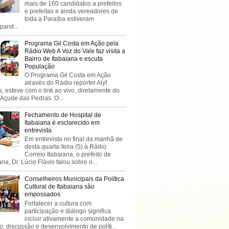
mais de 160 candidatos a prefeitos
e prefeitas e ainda vereadores de
toda a Paraíba estiveram
ipand...
Programa Gil Costa em Ação pela
Rádio Web A Voz do Vale faz visita a
Bairro de Itabaiana e escuta
População
O Programa Gil Costa em Ação
através do Rádio repórter Alyf
, esteve com o link ao vivo, diretamente do
 Açude das Pedras. O...
Fechamento de Hospital de
Itabaiana é esclarecido em
entrevista
Em entrevista no final da manhã de
desta quarta-feira (5) à Rádio
Correio Itabaiana, o prefeito de
ana, Dr. Lúcio Flávio falou sobre o...
Conselheiros Municipais da Política
Cultural de Itabaiana são
empossados
Fortalecer a cultura com
participação e diálogo significa
incluir ativamente a comunidade na
o, discussão e desenvolvimento de políti...