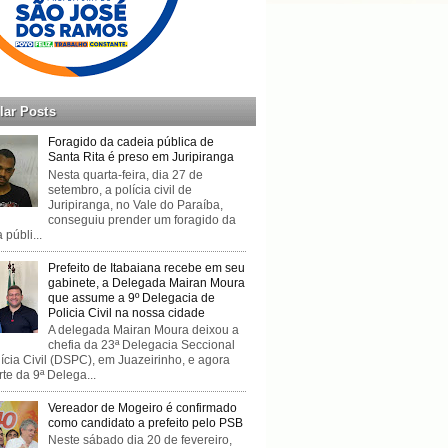
lar Posts
Foragido da cadeia pública de
Santa Rita é preso em Juripiranga
Nesta quarta-feira, dia 27 de
setembro, a polícia civil de
Juripiranga, no Vale do Paraíba,
conseguiu prender um foragido da
 públi...
Prefeito de Itabaiana recebe em seu
gabinete, a Delegada Mairan Moura
que assume a 9º Delegacia de
Policia Civil na nossa cidade
A delegada Mairan Moura deixou a
chefia da 23ª Delegacia Seccional
ícia Civil (DSPC), em Juazeirinho, e agora
rte da 9ª Delega...
Vereador de Mogeiro é confirmado
como candidato a prefeito pelo PSB
Neste sábado dia 20 de fevereiro,