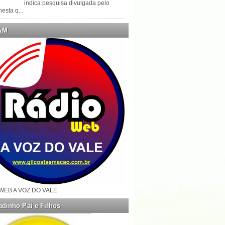
indica pesquisa divulgada pelo
esta q...
AM
WEB A VOZ DO VALE
dinho Pai e Filhos