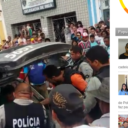
Popu
cadeia
de Pol
faz pa