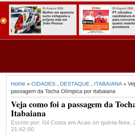
03 August 2026
03 August 2026
Mulher em aparente
PT oficializa
surto esfaqueia a
candidatura d
u
própria mãe em
para concorre
ca
João Pessoa
quarto manda
s
presidente
ais
Home
»
CIDADES
,
DESTAQUE
,
ITABAIANA
» Vej
passagem da Tocha Olímpica por Itabaiana
Veja como foi a passagem da Toch
Itabaiana
Escrito por: Gil Costa em Acao on quinta-feira,
21:42:00