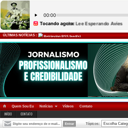
ÚLTIMAS NOTÍCIAS :
Retrieving RSS feed(s)
Quem Sou Eu
Notícias
Vídeos
Contato
INÍCIO
CONTATO
Tópicos: