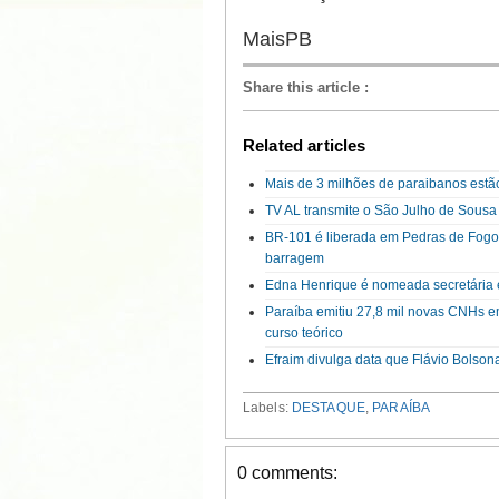
MaisPB
Share this article
:
Related articles
Mais de 3 milhões de paraibanos estão
TV AL transmite o São Julho de Sousa 
BR-101 é liberada em Pedras de Fogo 
barragem
Edna Henrique é nomeada secretária
Paraíba emitiu 27,8 mil novas CNHs 
curso teórico
Efraim divulga data que Flávio Bolso
Labels:
DESTAQUE
,
PARAÍBA
0 comments: