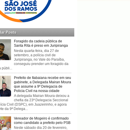
lar Posts
Foragido da cadeia pública de
Santa Rita é preso em Juripiranga
Nesta quarta-feira, dia 27 de
setembro, a polícia civil de
Juripiranga, no Vale do Paraíba,
conseguiu prender um foragido da
 públi...
Prefeito de Itabaiana recebe em seu
gabinete, a Delegada Mairan Moura
que assume a 9º Delegacia de
Policia Civil na nossa cidade
A delegada Mairan Moura deixou a
chefia da 23ª Delegacia Seccional
ícia Civil (DSPC), em Juazeirinho, e agora
rte da 9ª Delega...
Vereador de Mogeiro é confirmado
como candidato a prefeito pelo PSB
Neste sábado dia 20 de fevereiro,