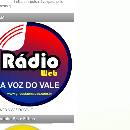
indica pesquisa divulgada pelo
esta q...
AM
WEB A VOZ DO VALE
dinho Pai e Filhos