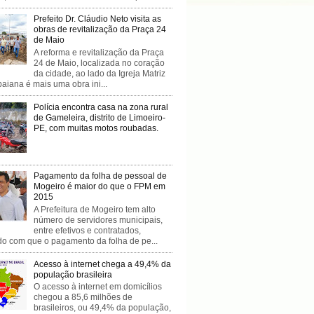
Prefeito Dr. Cláudio Neto visita as
obras de revitalização da Praça 24
de Maio
A reforma e revitalização da Praça
24 de Maio, localizada no coração
da cidade, ao lado da Igreja Matriz
baiana é mais uma obra ini...
Polícia encontra casa na zona rural
de Gameleira, distrito de Limoeiro-
PE, com muitas motos roubadas.
Pagamento da folha de pessoal de
Mogeiro é maior do que o FPM em
2015
A Prefeitura de Mogeiro tem alto
número de servidores municipais,
entre efetivos e contratados,
do com que o pagamento da folha de pe...
Acesso à internet chega a 49,4% da
população brasileira
O acesso à internet em domicílios
chegou a 85,6 milhões de
brasileiros, ou 49,4% da população,