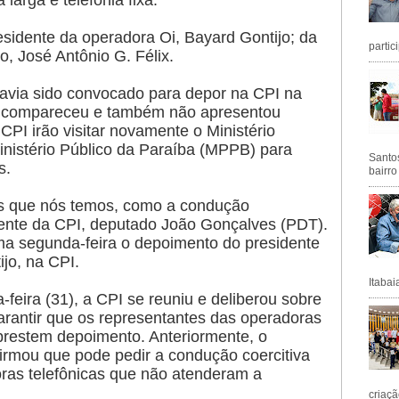
larga e telefonia fixa.
esidente da operadora Oi, Bayard Gontijo; da
partic
, José Antônio G. Félix.
havia sido convocado para depor na CPI na
o compareceu e também não apresentou
CPI irão visitar novamente o Ministério
inistério Público da Paraíba (MPPB) para
Santos
s.
bairro
as que nós temos, como a condução
idente da CPI, deputado João Gonçalves (PDT).
ma segunda-feira o depoimento do presidente
ijo, na CPI.
Itabai
a-feira (31), a CPI se reuniu e deliberou sobre
garantir que os representantes das operadoras
estem depoimento. Anteriormente, o
rmou que pode pedir a condução coercitiva
ras telefônicas que não atenderam a
criaçã