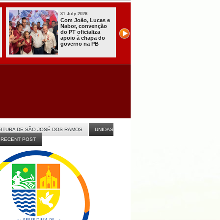
31 July 2026
31 July 2026
Com João, Lucas e
Presidente do TR
Nabor, convenção
PB garante eleiç
do PT oficializa
de 2026 com
apoio à chapa do
“tranquilidade,
governo na PB
eficiência e
celeridade” na P
ITURA DE SÃO JOSÉ DOS RAMOS
UNIDAS
RECENT POST