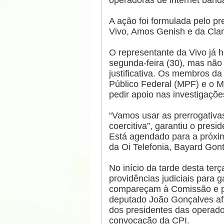
operadoras de internet banda 
A ação foi formulada pelo pr
Vivo, Amos Genish e da Claro
O representante da Vivo já 
segunda-feira (30), mas nã
justificativa. Os membros da 
Público Federal (MPF) e o M
pedir apoio nas investigaçõe
“Vamos usar as prerrogativ
coercitiva”, garantiu o pres
Está agendado para a próxi
da Oi Telefonia, Bayard Gont
No início da tarde desta terç
providências judiciais para 
compareçam à Comissão e pr
deputado João Gonçalves afi
dos presidentes das operado
convocação da CPI.