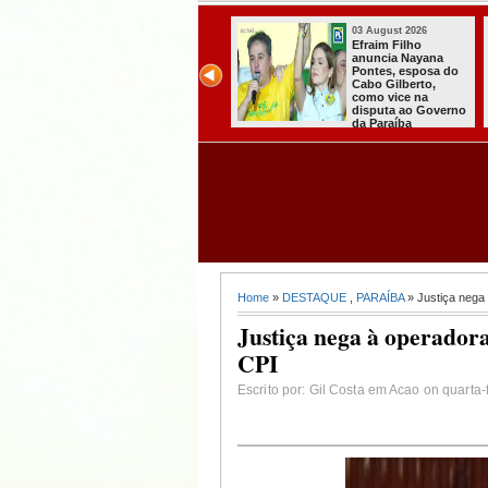
03 August 2026
03 August 2026
PT oficializa
Efraim Filho
candidatura de Lula
anuncia Nayana
para concorrer ao
Pontes, esposa do
quarto mandato de
Cabo Gilberto,
presidente
como vice na
disputa ao Governo
da Paraíba
Home
»
DESTAQUE
,
PARAÍBA
» Justiça nega
Justiça nega à operador
CPI
Escrito por: Gil Costa em Acao on quarta-