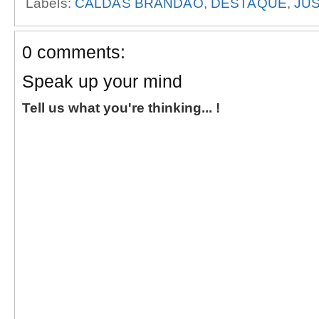
Labels:
CALDAS BRANDÃO
,
DESTAQUE
,
JU
0 comments:
Speak up your mind
Tell us what you're thinking... !