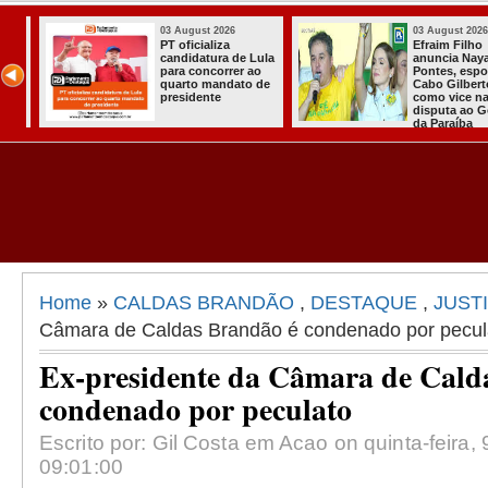
03 August 2026
03 August 2026
nte
PT oficializa
Efraim Filho
candidatura de Lula
anuncia Naya
para concorrer ao
Pontes, espos
quarto mandato de
Cabo Gilberto
presidente
como vice na
disputa ao G
da Paraíba
Home
»
CALDAS BRANDÃO
,
DESTAQUE
,
JUST
Câmara de Caldas Brandão é condenado por pecul
Ex-presidente da Câmara de Cald
condenado por peculato
Escrito por: Gil Costa em Acao on quinta-feira,
09:01:00