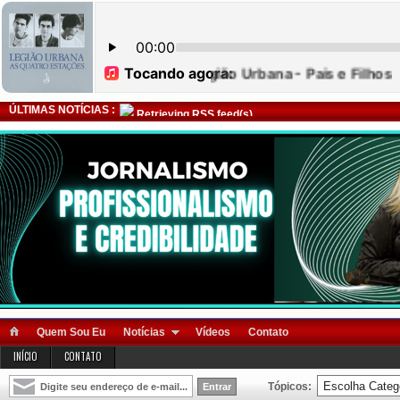
ÚLTIMAS NOTÍCIAS :
Retrieving RSS feed(s)
Quem Sou Eu
Notícias
Vídeos
Contato
INÍCIO
CONTATO
Tópicos: