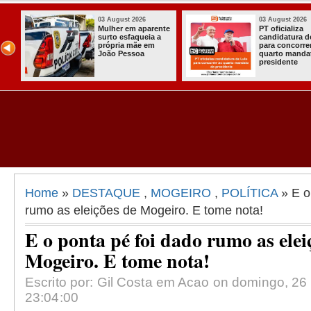
03 August 2026
03 August 2026
Mulher em aparente
PT oficializa
surto esfaqueia a
candidatura d
u
própria mãe em
para concorre
ca
João Pessoa
quarto manda
s
presidente
ais
Home
»
DESTAQUE
,
MOGEIRO
,
POLÍTICA
» E o
rumo as eleições de Mogeiro. E tome nota!
E o ponta pé foi dado rumo as elei
Mogeiro. E tome nota!
Escrito por: Gil Costa em Acao on domingo, 26
23:04:00