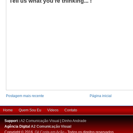
Tell us what you're thinking... !
Postagem mais recente
Página inicial
Home
Quem Sou Eu
Vídeos
Contato
Support :
A2 Comunicação Visual
|
Dinho Andrade
Agência Digital
A2 Comunicação Visual
Copyright © 2016.
Gil Costa em Ação
- Todos os direitos reservados.