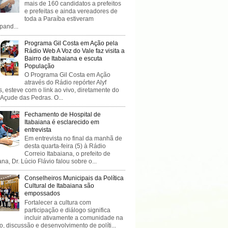
mais de 160 candidatos a prefeitos
e prefeitas e ainda vereadores de
toda a Paraíba estiveram
ipand...
Programa Gil Costa em Ação pela
Rádio Web A Voz do Vale faz visita a
Bairro de Itabaiana e escuta
População
O Programa Gil Costa em Ação
através do Rádio repórter Alyf
, esteve com o link ao vivo, diretamente do
 Açude das Pedras. O...
Fechamento de Hospital de
Itabaiana é esclarecido em
entrevista
Em entrevista no final da manhã de
desta quarta-feira (5) à Rádio
Correio Itabaiana, o prefeito de
ana, Dr. Lúcio Flávio falou sobre o...
Conselheiros Municipais da Política
Cultural de Itabaiana são
empossados
Fortalecer a cultura com
participação e diálogo significa
incluir ativamente a comunidade na
o, discussão e desenvolvimento de políti...