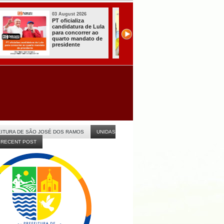
31 July 2026
31 July 2026
A CARRETA DO
Sistema do TSE
AGORA TEM
registra primeiras
ESPECIALISTAS
candidaturas na
CHEGOU À
Paraíba
ITABAIANA
ITURA DE SÃO JOSÉ DOS RAMOS
UNIDAS
RECENT POST