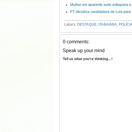
Mulher em aparente surto esfaqueia 
PT oficializa candidatura de Lula par
Labels:
DESTAQUE
,
ITABAIANA
,
POLÍCI
0 comments:
Speak up your mind
Tell us what you're thinking... !