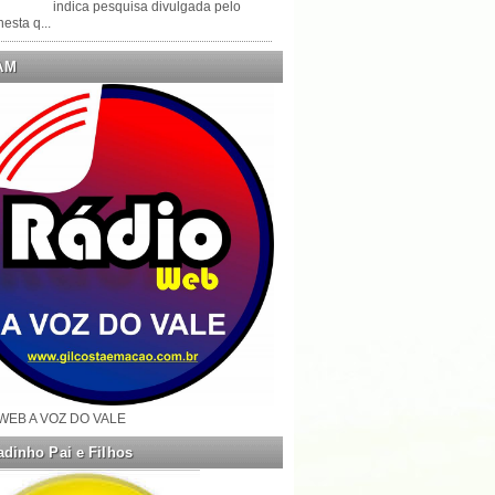
indica pesquisa divulgada pelo
esta q...
AM
WEB A VOZ DO VALE
dinho Pai e Filhos