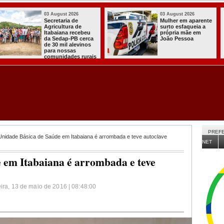
03 August 2026
03 August 2026
PT oficializa
Efraim Filho
candidatura de Lula
anuncia Nayana
para concorrer ao
Pontes, esposa do
quarto mandato de
Cabo Gilberto,
presidente
como vice na
disputa ao Governo
da Paraíba
PREFE
nidade Básica de Saúde em Itabaiana é arrombada e teve autoclave
NET
 em Itabaiana é arrombada e teve
eira, 13 de maio de 2016 | 08:48:00