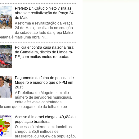
Prefeito Dr. Cláudio Neto visita as
obras de revitalização da Praça 24
de Maio
A reforma e revitalização da Praça
24 de Maio, localizada no coração
da cidade, ao lado da Igreja Matriz
baiana é mais uma obra ini...
Polícia encontra casa na zona rural
de Gameleira, distrito de Limoeiro-
PE, com muitas motos roubadas.
Pagamento da folha de pessoal de
Mogeiro é maior do que o FPM em
2015
A Prefeitura de Mogeiro tem alto
número de servidores municipais,
entre efetivos e contratados,
do com que o pagamento da folha de pe...
Acesso à internet chega a 49,4% da
população brasileira
O acesso à internet em domicílios
chegou a 85,6 milhões de
brasileiros, ou 49,4% da população,