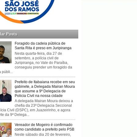
lar Posts
Foragido da cadeia pública de
Santa Rita é preso em Juripiranga
Nesta quarta-feira, dia 27 de
setembro, a polícia civil de
Juripiranga, no Vale do Paraíba,
conseguiu prender um foragido da
 públi...
Prefeito de Itabaiana recebe em seu
gabinete, a Delegada Mairan Moura
que assume a 9º Delegacia de
Policia Civil na nossa cidade
A delegada Mairan Moura deixou a
chefia da 23ª Delegacia Seccional
ícia Civil (DSPC), em Juazeirinho, e agora
rte da 9ª Delega...
Vereador de Mogeiro é confirmado
como candidato a prefeito pelo PSB
Neste sábado dia 20 de fevereiro,