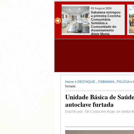
03 August 2026
03 August 2026
Secretaria de
Mulher em aparente
Agricultura de
surto esfaqueia a
Itabaiana recebeu
própria mãe em
da Sedap-PB cerca
João Pessoa
de 30 mil alevinos
para nossas
comunidades rurais
Home
»
DESTAQUE
,
ITABAIANA
,
POLÍCIA
» U
furtada
Unidade Básica de Saúde
autoclave furtada
Escrito por: Gil Costa em Acao on sexta-f