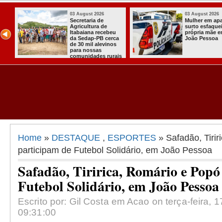
03 August 2026
03 August 2026
ou
Secretaria de
Mulher em ap
ha
Agricultura de
surto esfaquei
Itabaiana recebeu
própria mãe 
da Sedap-PB cerca
João Pessoa
de 30 mil alevinos
para nossas
comunidades rurais
Home
»
DESTAQUE
,
ESPORTES
» Safadão, Tirir
participam de Futebol Solidário, em João Pessoa
Safadão, Tiririca, Romário e Popó
Futebol Solidário, em João Pessoa
Escrito por: Gil Costa em Acao on terça-feira, 
09:31:00