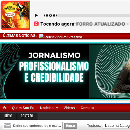
ÚLTIMAS NOTÍCIAS :
Retrieving RSS feed(s)
Quem Sou Eu
Notícias
Vídeos
Contato
INÍCIO
CONTATO
Tópicos: