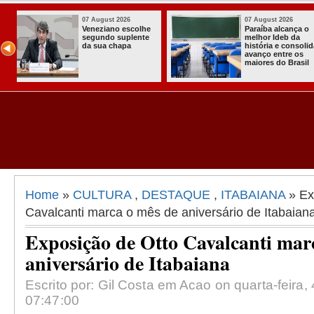
07 August 2026
03 August 2026
o
Homem é preso
Itabaiana ent
com armas,
a primeira Co
ida
munições e
Comunitária
radiocomunicadore
Solidária a
l
s no Conde
Comunidade 
Assentament
Almir Muniz
Home
»
CULTURA
,
DESTAQUE
,
ITABAIANA
» Ex
Cavalcanti marca o mês de aniversário de Itabaian
Exposição de Otto Cavalcanti mar
aniversário de Itabaiana
Escrito por: Gil Costa em Acao on quarta-feira,
07:47:00