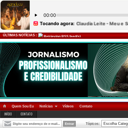
ÚLTIMAS NOTÍCIAS :
Retrieving RSS feed(s)
Quem Sou Eu
Notícias
Vídeos
Contato
INÍCIO
CONTATO
Tópicos: