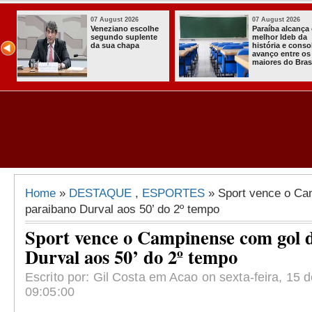
07 August 2026
03 August 202
 o
Homem é preso
Itabaiana en
com armas,
a primeira C
olida
munições e
Comunitária
s
radiocomunicadore
Solidária a
il
s no Conde
Comunidade
Assentamen
Almir Muniz
Home
»
DESTAQUE
,
ESPORTES
» Sport vence o Ca
paraibano Durval aos 50’ do 2º tempo
Sport vence o Campinense com gol 
Durval aos 50’ do 2º tempo
Escrito por: Gil Costa em Acao on sexta-feira, 15 d
09:05:00