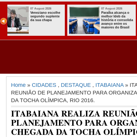
07 August 2026
03 August 2026
o
Homem é preso
Itabaiana ent
com armas,
a primeira Co
ida
munições e
Comunitária
radiocomunicadore
Solidária a
l
s no Conde
Comunidade 
Assentament
Almir Muniz
Home
»
CIDADES
,
DESTAQUE
,
ITABAIANA
» IT
REUNIÃO DE PLANEJAMENTO PARA ORGANIZ
DA TOCHA OLÍMPICA, RIO 2016.
ITABAIANA REALIZA REUNIÃ
PLANEJAMENTO PARA ORGA
CHEGADA DA TOCHA OLÍMPICA