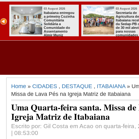
st 2026
03 August 2026
03 A
ria de
Mulher em aparente
PT o
tura de
surto esfaqueia a
cand
na recebeu
própria mãe em
para
ap-PB cerca
João Pessoa
qua
il alevinos
pres
ossas
dades rurais
Home
»
CIDADES
,
DESTAQUE
,
ITABAIANA
» Uma
Missa de Lava Pés na Igreja Matriz de Itabaiana
Uma Quarta-feira santa. Missa de
Igreja Matriz de Itabaiana
Escrito por: Gil Costa em Acao on quarta-feira
| 08:53:00