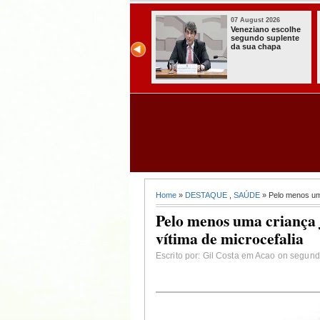
07 August 2026
07 August 2026
Paraíba alcança o
Homem é preso
melhor Ideb da
com armas,
história e consolida
munições e
avanço entre os
radiocomunicadore
maiores do Brasil
s no Conde
Home
»
DESTAQUE
,
SAÚDE
» Pelo menos uma
Pelo menos uma criança 
vítima de microcefalia
Escrito por: Gil Costa em Acao on segund