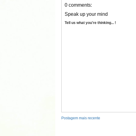
0 comments:
Speak up your mind
Tell us what you're thinking... !
Postagem mais recente