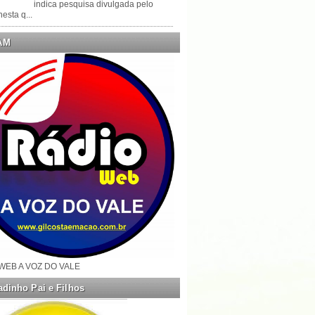
indica pesquisa divulgada pelo
esta q...
AM
WEB A VOZ DO VALE
dinho Pai e Filhos