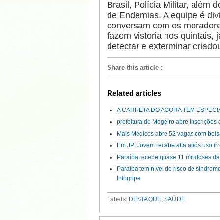
Brasil, Polícia Militar, alé
de Endemias. A equipe é div
conversam com os moradores
fazem vistoria nos quintais, j
detectar e exterminar criado
Share this article
:
Related articles
A CARRETA DO AGORA TEM ESPECI
prefeitura de Mogeiro abre inscriçõe
Mais Médicos abre 52 vagas com bolsa
Em JP: Jovem recebe alta após uso ir
Paraíba recebe quase 11 mil doses da
Paraíba tem nível de risco de síndrom
Infogripe
Labels:
DESTAQUE
,
SAÚDE