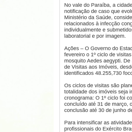
No vale do Paraíba, a cida
notificação de caso que evol
Ministério da Saúde, consid
relacionados à infecção con
individualmente e submetido
laboratorial e por imagem.
Ações – O Governo do Estad
fevereiro o 1º ciclo de visit
mosquito Aedes aegypti. De
de Visitas aos Imóveis, desd
identificados 48.255,730 fo
Os ciclos de visitas são pla
totalidade dos imóveis seja
cronograma: O 1º ciclo foi co
concluído até 31 de março, o 3
conclusão até 30 de junho d
Para intensificar as ativida
profissionais do Exército Br