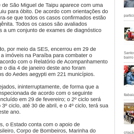
de de São Miguel de Taipu aparece com uma
uiu para óbito. De acordo com orientações do
partic
era-se que todos os casos confirmados estão
gênita. Todos os casos são avaliados
s a um conjunto de exames de diagnóstico
o, por meio da SES, encerrou em 29 de
Santos
as a imóveis na Paraíba para combater o
bairro
 acordo com o Relatório de Acompanhamento
e o dia 4 de janeiro deste ano foram
cos do Aedes aegypti em 221 municípios.
nejados, ininterruptamente, de forma que a
 inspecionada de acordo com o seguinte
Itabai
ncluído em 29 de fevereiro; o 2º ciclo será
º ciclo, até 30 de abril, e o 4º ciclo, terá sua
este ano.
des, o Estado conta com o apoio de
asileiro, Corpo de Bombeiros, Marinha do
criaçã