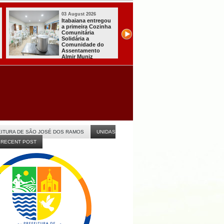
03 August 2026
03 August 2026
Mulher em aparente
PT oficializa
surto esfaqueia a
candidatura de 
própria mãe em
para concorrer 
João Pessoa
quarto mandato
presidente
s
ITURA DE SÃO JOSÉ DOS RAMOS
UNIDAS
RECENT POST