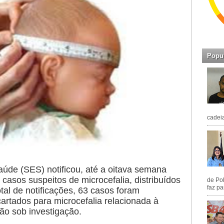
Popu
cadeia
aúde (SES) notificou, até a oitava semana
casos suspeitos de microcefalia, distribuídos
de Pol
faz pa
al de notificações, 63 casos foram
artados para microcefalia relacionada à
ão sob investigação.