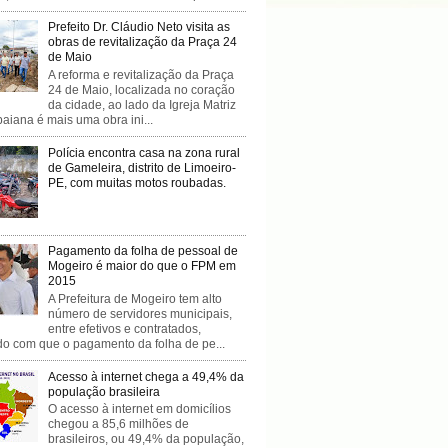
Prefeito Dr. Cláudio Neto visita as
obras de revitalização da Praça 24
de Maio
A reforma e revitalização da Praça
24 de Maio, localizada no coração
da cidade, ao lado da Igreja Matriz
baiana é mais uma obra ini...
Polícia encontra casa na zona rural
de Gameleira, distrito de Limoeiro-
PE, com muitas motos roubadas.
Pagamento da folha de pessoal de
Mogeiro é maior do que o FPM em
2015
A Prefeitura de Mogeiro tem alto
número de servidores municipais,
entre efetivos e contratados,
do com que o pagamento da folha de pe...
Acesso à internet chega a 49,4% da
população brasileira
O acesso à internet em domicílios
chegou a 85,6 milhões de
brasileiros, ou 49,4% da população,