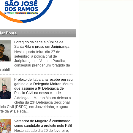
lar Posts
Foragido da cadeia pública de
Santa Rita é preso em Juripiranga
Nesta quarta-feira, dia 27 de
setembro, a polícia civil de
Juripiranga, no Vale do Paraíba,
conseguiu prender um foragido da
 públi...
Prefeito de Itabaiana recebe em seu
gabinete, a Delegada Mairan Moura
que assume a 9º Delegacia de
Policia Civil na nossa cidade
A delegada Mairan Moura deixou a
chefia da 23ª Delegacia Seccional
ícia Civil (DSPC), em Juazeirinho, e agora
rte da 9ª Delega...
Vereador de Mogeiro é confirmado
como candidato a prefeito pelo PSB
Neste sábado dia 20 de fevereiro,