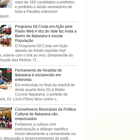
mais de 160 candidatos a prefeitos
e prefeitas e ainda vereadores de
toda a Paraíba estiveram
ipand...
Programa Gil Costa em Ação pela
Rádio Web A Voz do Vale faz visita a
Bairro de Itabaiana e escuta
População
O Programa Gil Costa em Ação
através do Rádio repórter Alyf
, esteve com o link ao vivo, diretamente do
 Açude das Pedras. O...
Fechamento de Hospital de
Itabaiana é esclarecido em
entrevista
Em entrevista no final da manhã de
desta quarta-feira (5) à Rádio
Correio Itabaiana, o prefeito de
ana, Dr. Lúcio Flávio falou sobre o...
Conselheiros Municipais da Política
Cultural de Itabaiana são
empossados
Fortalecer a cultura com
participação e diálogo significa
incluir ativamente a comunidade na
o, discussão e desenvolvimento de políti...