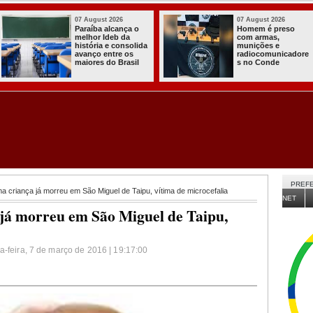
03 August 2026
03 August 2026
Itabaiana entregou
Secretaria de
a primeira Cozinha
Agricultura de
Comunitária
Itabaiana recebeu
Solidária a
da Sedap-PB cerca
Comunidade do
de 30 mil alevinos
Assentamento
para nossas
Almir Muniz
comunidades rurai
PREFE
 criança já morreu em São Miguel de Taipu, vítima de microcefalia
NET
já morreu em São Miguel de Taipu,
a-feira, 7 de março de 2016 | 19:17:00