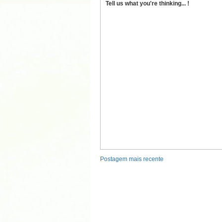
Tell us what you're thinking... !
Postagem mais recente