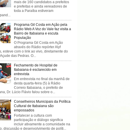
mais de 160 candidatos a prefeitos
e prefeitas e ainda vereadores de
toda a Paraíba estiveram
ipand...
Programa Gil Costa em Ação pela
Rádio Web A Voz do Vale faz visita a
Bairro de Itabaiana e escuta
População
O Programa Gil Costa em Ação
através do Rádio repórter Alyf
, esteve com o link ao vivo, diretamente do
 Açude das Pedras. O...
Fechamento de Hospital de
Itabaiana é esclarecido em
entrevista
Em entrevista no final da manhã de
desta quarta-feira (5) à Rádio
Correio Itabaiana, o prefeito de
ana, Dr. Lúcio Flávio falou sobre o...
Conselheiros Municipais da Política
Cultural de Itabaiana são
empossados
Fortalecer a cultura com
participação e diálogo significa
incluir ativamente a comunidade na
o, discussão e desenvolvimento de políti...