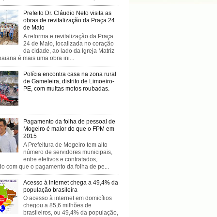
Prefeito Dr. Cláudio Neto visita as
obras de revitalização da Praça 24
de Maio
A reforma e revitalização da Praça
24 de Maio, localizada no coração
da cidade, ao lado da Igreja Matriz
baiana é mais uma obra ini...
Polícia encontra casa na zona rural
de Gameleira, distrito de Limoeiro-
PE, com muitas motos roubadas.
Pagamento da folha de pessoal de
Mogeiro é maior do que o FPM em
2015
A Prefeitura de Mogeiro tem alto
número de servidores municipais,
entre efetivos e contratados,
do com que o pagamento da folha de pe...
Acesso à internet chega a 49,4% da
população brasileira
O acesso à internet em domicílios
chegou a 85,6 milhões de
brasileiros, ou 49,4% da população,