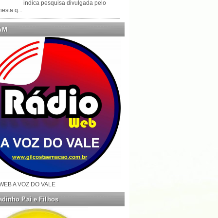
indica pesquisa divulgada pelo
esta q...
AM
WEB A VOZ DO VALE
dinho Pai e Filhos