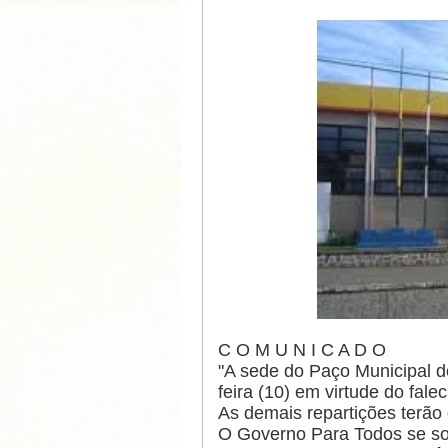
C O M U N I C A D O
"A sede do Paço Municipal d
feira (10) em virtude do fal
As demais repartições terão
O Governo Para Todos se soli