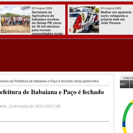
03 August 2026
03 August 2026
e
PT oficializa
Efraim Filho
candidatura de Lula
anuncia Nayana
para concorrer ao
Pontes, esposa 
quarto mandato de
Cabo Gilberto,
presidente
como vice na
disputa ao Gove
da Paraíba
PREFE
onário da Prefeitura de Itabaiana e Paço é fechado nesta quinta-feira
NET
feitura de Itabaiana e Paço é fechado
feira, 10 de março de 2016 | 08:17:00