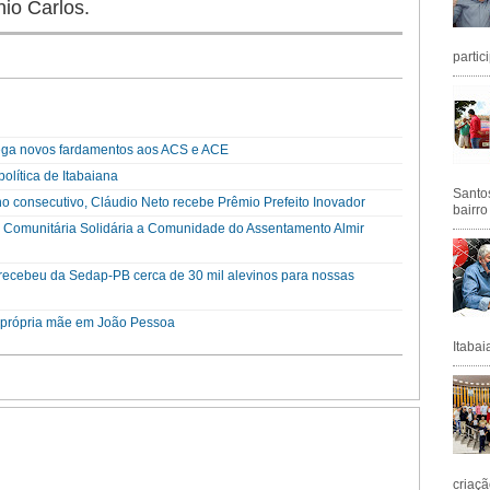
nio Carlos.
partic
trega novos fardamentos aos ACS e ACE
olítica de Itabaiana
Santos
nsecutivo, Cláudio Neto recebe Prêmio Prefeito Inovador
bairro
a Comunitária Solidária a Comunidade do Assentamento Almir
a recebeu da Sedap-PB cerca de 30 mil alevinos para nossas
a própria mãe em João Pessoa
Itabai
criaçã