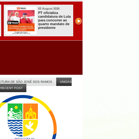
31 July 2026
31 July 2026
A CARRETA DO
Sistema do T
AGORA TEM
registra prime
do
ESPECIALISTAS
candidaturas
CHEGOU À
Paraíba
ITABAIANA
rno
ITURA DE SÃO JOSÉ DOS RAMOS
UNIDAS
RECENT POST