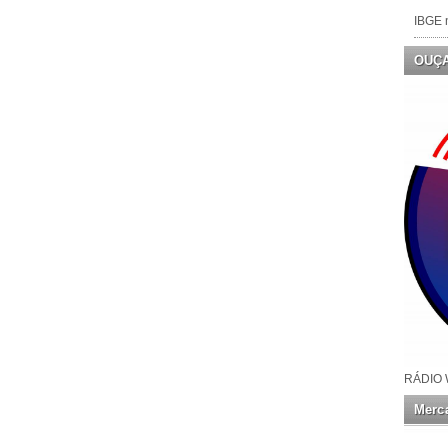
IBGE n
OUÇ
RÁDIO 
Merca