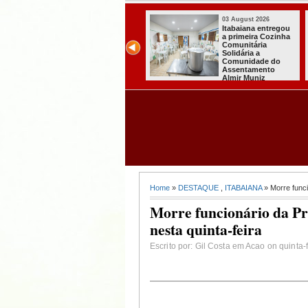
03 August 2026
03 August 2026
Secretaria de
Mulher em aparent
Agricultura de
surto esfaqueia a
Itabaiana recebeu
própria mãe em
da Sedap-PB cerca
João Pessoa
de 30 mil alevinos
para nossas
comunidades rurais
Home
»
DESTAQUE
,
ITABAIANA
» Morre funci
Morre funcionário da Pre
nesta quinta-feira
Escrito por: Gil Costa em Acao on quinta-