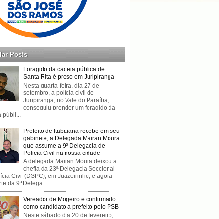
lar Posts
Foragido da cadeia pública de
Santa Rita é preso em Juripiranga
Nesta quarta-feira, dia 27 de
setembro, a polícia civil de
Juripiranga, no Vale do Paraíba,
conseguiu prender um foragido da
 públi...
Prefeito de Itabaiana recebe em seu
gabinete, a Delegada Mairan Moura
que assume a 9º Delegacia de
Policia Civil na nossa cidade
A delegada Mairan Moura deixou a
chefia da 23ª Delegacia Seccional
ícia Civil (DSPC), em Juazeirinho, e agora
rte da 9ª Delega...
Vereador de Mogeiro é confirmado
como candidato a prefeito pelo PSB
Neste sábado dia 20 de fevereiro,