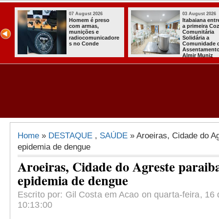
07 August 2026
03 August 2026
o
Homem é preso
Itabaiana ent
com armas,
a primeira Co
ida
munições e
Comunitária
radiocomunicadore
Solidária a
l
s no Conde
Comunidade 
Assentament
Almir Muniz
Home
»
DESTAQUE
,
SAÚDE
» Aroeiras, Cidade do A
epidemia de dengue
Aroeiras, Cidade do Agreste paraib
epidemia de dengue
Escrito por: Gil Costa em Acao on quarta-feira, 16
10:13:00