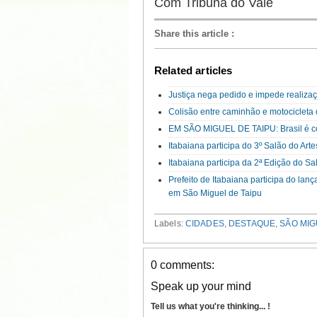
Com Tribuna do Vale
Share this article
:
Related articles
Justiça nega pedido e impede realiza
Colisão entre caminhão e motocicleta
EM SÃO MIGUEL DE TAIPU: Brasil é co
Itabaiana participa do 3º Salão do Ar
Itabaiana participa da 2ª Edição do S
Prefeito de Itabaiana participa do la
em São Miguel de Taipu
Labels:
CIDADES
,
DESTAQUE
,
SÃO MIG
0 comments:
Speak up your mind
Tell us what you're thinking... !