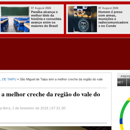
03 August 2026
03 August 2026
Itabaiana entregou
Secretaria de
a primeira Cozinha
Agricultura de
Comunitária
Itabaiana recebeu
Solidária a
da Sedap-PB cerca
Comunidade do
de 30 mil alevinos
Assentamento
para nossas
Almir Muniz
comunidades rurais
PREFE
 DE TAIPU
» São Miguel de Taipu tem a melhor creche da região do vale
NET
a melhor creche da região do vale do
-feira, 1 de fevereiro de 2016 | 07:31:00