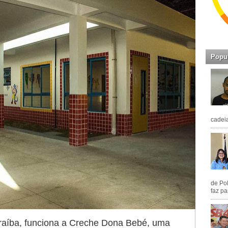
Popu
cadeia
de Pol
faz pa
raíba, funciona a Creche Dona Bebé, uma