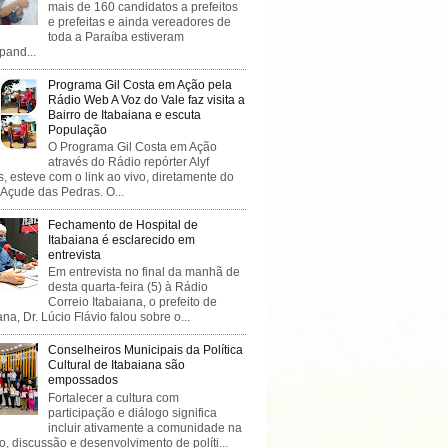
mais de 160 candidatos a prefeitos
e prefeitas e ainda vereadores de
toda a Paraíba estiveram
ipand...
Programa Gil Costa em Ação pela
Rádio Web A Voz do Vale faz visita a
Bairro de Itabaiana e escuta
População
O Programa Gil Costa em Ação
através do Rádio repórter Alyf
, esteve com o link ao vivo, diretamente do
 Açude das Pedras. O...
Fechamento de Hospital de
Itabaiana é esclarecido em
entrevista
Em entrevista no final da manhã de
desta quarta-feira (5) à Rádio
Correio Itabaiana, o prefeito de
ana, Dr. Lúcio Flávio falou sobre o...
Conselheiros Municipais da Política
Cultural de Itabaiana são
empossados
Fortalecer a cultura com
participação e diálogo significa
incluir ativamente a comunidade na
o, discussão e desenvolvimento de políti...