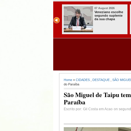
07 August 2026
07 August 2026
Paraíba alcança o
Homem é preso
melhor Ideb da
com armas,
história e consolida
munições e
avanço entre os
radiocomunicadore
maiores do Brasil
s no Conde
Home
»
CIDADES
,
DESTAQUE
,
SÃO MIGUEL
do Paraíba
São Miguel de Taipu tem 
Paraíba
Escrito por: Gil Costa em Acao on segunda