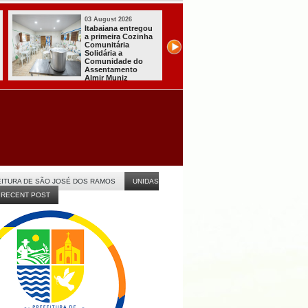
03 August 2026
03 August 2026
Mulher em aparente
PT oficializa
surto esfaqueia a
candidatura de L
própria mãe em
para concorrer a
João Pessoa
quarto mandato 
presidente
ITURA DE SÃO JOSÉ DOS RAMOS
UNIDAS
RECENT POST