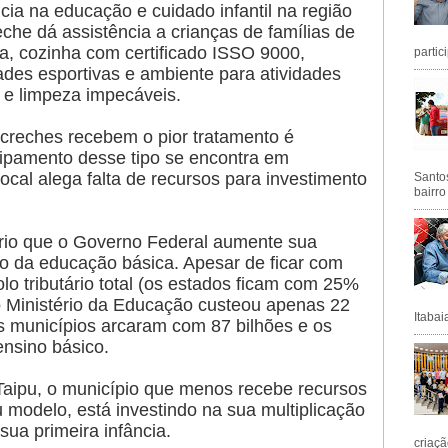
cia na educação e cuidado infantil na região
eche dá assistência a crianças de famílias de
ta, cozinha com certificado ISSO 9000,
partic
ades esportivas e ambiente para atividades
 e limpeza impecáveis.
 creches recebem o pior tratamento é
ipamento desse tipo se encontra em
local alega falta de recursos para investimento
Santos
bairro
ário que o Governo Federal aumente sua
to da educação básica. Apesar de ficar com
 tributário total (os estados ficam com 25%
o Ministério da Educação custeou apenas 22
Itabai
os municípios arcaram com 87 bilhões e os
ensino básico.
Taipu, o município que menos recebe recursos
u modelo, está investindo na sua multiplicação
sua primeira infância.
criaçã