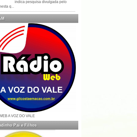
indica pesquisa divulgada pelo
esta q...
AM
WEB A VOZ DO VALE
dinho Pai e Filhos