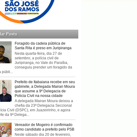
lar Posts
Foragido da cadeia pública de
Santa Rita é preso em Juripiranga
Nesta quarta-feira, dia 27 de
setembro, a polícia civil de
Juripiranga, no Vale do Paraíba,
conseguiu prender um foragido da
 públi...
Prefeito de Itabaiana recebe em seu
gabinete, a Delegada Mairan Moura
que assume a 9º Delegacia de
Policia Civil na nossa cidade
A delegada Mairan Moura deixou a
chefia da 23ª Delegacia Seccional
ícia Civil (DSPC), em Juazeirinho, e agora
rte da 9ª Delega...
Vereador de Mogeiro é confirmado
como candidato a prefeito pelo PSB
Neste sábado dia 20 de fevereiro,