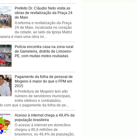
Prefeito Dr. Cláudio Neto visita as
obras de revitalização da Praça 24
de Maio
A reforma e revitalização da Praça
24 de Maio, localizada no coração
da cidade, ao lado da Igreja Matriz
baiana é mais uma obra ini...
Polícia encontra casa na zona rural
de Gameleira, distrito de Limoeiro-
PE, com muitas motos roubadas.
Pagamento da folha de pessoal de
Mogeiro é maior do que o FPM em
2015
A Prefeitura de Mogeiro tem alto
número de servidores municipais,
entre efetivos e contratados,
do com que o pagamento da folha de pe...
Acesso à internet chega a 49,4% da
população brasileira
O acesso à internet em domicílios
chegou a 85,6 milhões de
brasileiros, ou 49,4% da população,