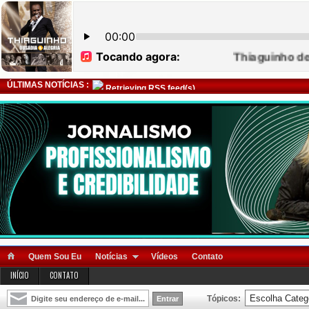
ÚLTIMAS NOTÍCIAS :
Retrieving RSS feed(s)
Quem Sou Eu
Notícias
Vídeos
Contato
INÍCIO
CONTATO
Tópicos: