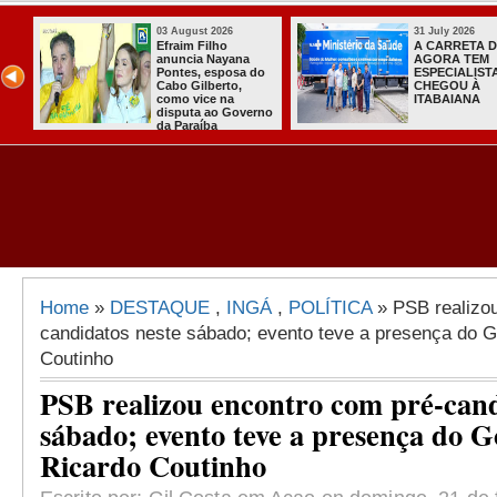
31 July 2026
31 July 2026
A CARRETA DO
Sistema do TSE
AGORA TEM
registra primeiras
ESPECIALISTAS
candidaturas na
CHEGOU À
Paraíba
ITABAIANA
Home
»
DESTAQUE
,
INGÁ
,
POLÍTICA
» PSB realizou
candidatos neste sábado; evento teve a presença do 
Coutinho
PSB realizou encontro com pré-cand
sábado; evento teve a presença do 
Ricardo Coutinho