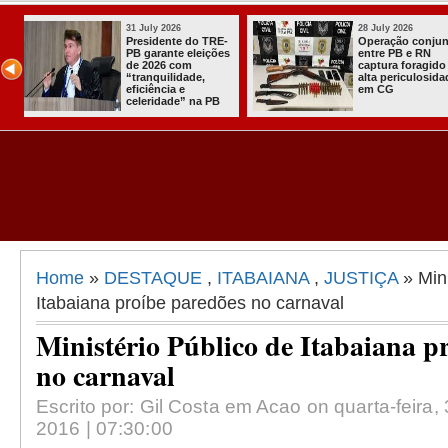
6
28 July 2026
28 July
 conjunta
Problemas de saúde
Caso P
e RN
tiram Frei Anastácio
Justiç
oragido de
da disputa para
bloque
culosidade
deputado federal
milhõe
em 2026
16 inv
Home
»
DESTAQUE
,
ITABAIANA
,
JUSTIÇA
» Mini
Itabaiana proíbe paredões no carnaval
Ministério Público de Itabaiana p
no carnaval
Escrito por: Gil Costa em Acao on quarta-feira, 
2016 | 07:30:00