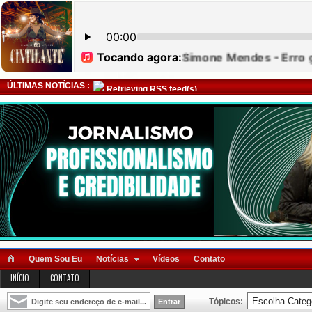
ÚLTIMAS NOTÍCIAS :
Retrieving RSS feed(s)
Quem Sou Eu
Notícias
Vídeos
Contato
INÍCIO
CONTATO
Tópicos: