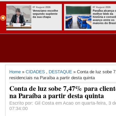
07 August 2026
03 August 2026
 o
Homem é preso
Itabaiana en
com armas,
a primeira C
lida
munições e
Comunitária
radiocomunicadore
Solidária a
il
s no Conde
Comunidade
Assentamen
Almir Muniz
Home
»
CIDADES
,
DESTAQUE
» Conta de luz sobe 7
residenciais na Paraíba a partir desta quinta
Conta de luz sobe 7,47% para cliente
na Paraíba a partir desta quinta
Escrito por: Gil Costa em Acao on quarta-feira, 3 d
07:34:00