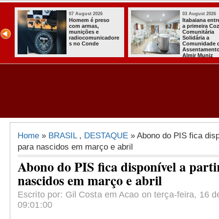
07 August 2026
03 August 2026
o
Homem é preso
Itabaiana ent
com armas,
a primeira Co
ida
munições e
Comunitária
radiocomunicadore
Solidária a
l
s no Conde
Comunidade 
Assentament
Almir Muniz
Home
»
BRASIL
,
DESTAQUE
» Abono do PIS fica disp
para nascidos em março e abril
Abono do PIS fica disponível a parti
nascidos em março e abril
Escrito por: Gil Costa em Acao on terça-feira, 16 d
09:01:00