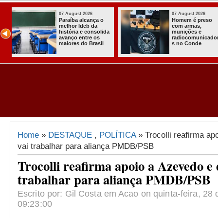
07 August 2026
03 August 2026
o
Homem é preso
Itabaiana ent
com armas,
a primeira Co
ida
munições e
Comunitária
radiocomunicadore
Solidária a
l
s no Conde
Comunidade 
Assentament
Almir Muniz
Home
»
DESTAQUE
,
POLÍTICA
» Trocolli reafirma ap
vai trabalhar para aliança PMDB/PSB
Trocolli reafirma apoio a Azevedo e 
trabalhar para aliança PMDB/PSB
Escrito por: Gil Costa em Acao on quinta-feira, 28 
09:23:00