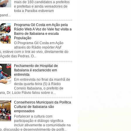
mais de 160 candidatos a prefeitos
e prefeitas e ainda vereadores de
toda a Paraíba estiveram
ipand...
Programa Gil Costa em Ação pela
Rádio Web A Voz do Vale faz visita a
Bairro de Itabaiana e escuta
População
O Programa Gil Costa em Ação
através do Rádio repórter Alyf
, esteve com o link ao vivo, diretamente do
 Açude das Pedras. O...
Fechamento de Hospital de
Itabaiana é esclarecido em
entrevista
Em entrevista no final da manhã de
desta quarta-feira (5) à Rádio
Correio Itabaiana, o prefeito de
ana, Dr. Lúcio Flávio falou sobre o...
Conselheiros Municipais da Política
Cultural de Itabaiana são
empossados
Fortalecer a cultura com
participação e diálogo significa
incluir ativamente a comunidade na
o, discussão e desenvolvimento de políti...