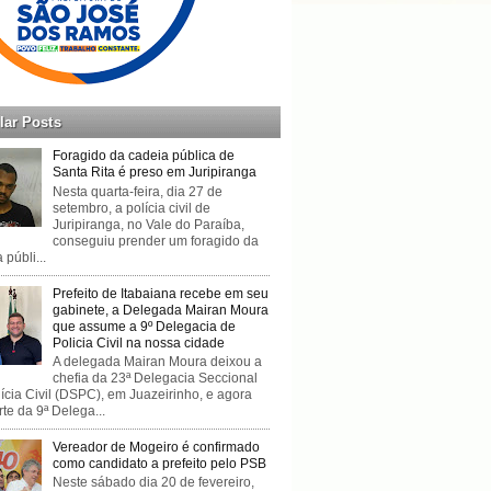
lar Posts
Foragido da cadeia pública de
Santa Rita é preso em Juripiranga
Nesta quarta-feira, dia 27 de
setembro, a polícia civil de
Juripiranga, no Vale do Paraíba,
conseguiu prender um foragido da
 públi...
Prefeito de Itabaiana recebe em seu
gabinete, a Delegada Mairan Moura
que assume a 9º Delegacia de
Policia Civil na nossa cidade
A delegada Mairan Moura deixou a
chefia da 23ª Delegacia Seccional
ícia Civil (DSPC), em Juazeirinho, e agora
rte da 9ª Delega...
Vereador de Mogeiro é confirmado
como candidato a prefeito pelo PSB
Neste sábado dia 20 de fevereiro,