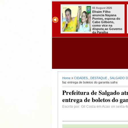
03 August 2026
03 August 2026
PT oficializa
Efraim Filho
candidatura de Lula
anuncia Nayana
para concorrer ao
Pontes, esposa do
quarto mandato de
Cabo Gilberto,
presidente
como vice na
disputa ao Governo
da Paraíba
Home
»
CIDADES
,
DESTAQUE
,
SALGADO D
faz entrega de boletos do garantia safra
Prefeitura de Salgado at
entrega de boletos do ga
Escrito por: Gil Costa em Acao on sexta-f