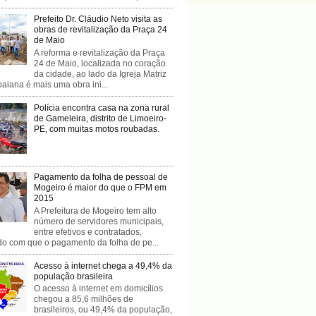
Prefeito Dr. Cláudio Neto visita as
obras de revitalização da Praça 24
de Maio
A reforma e revitalização da Praça
24 de Maio, localizada no coração
da cidade, ao lado da Igreja Matriz
baiana é mais uma obra ini...
Polícia encontra casa na zona rural
de Gameleira, distrito de Limoeiro-
PE, com muitas motos roubadas.
Pagamento da folha de pessoal de
Mogeiro é maior do que o FPM em
2015
A Prefeitura de Mogeiro tem alto
número de servidores municipais,
entre efetivos e contratados,
do com que o pagamento da folha de pe...
Acesso à internet chega a 49,4% da
população brasileira
O acesso à internet em domicílios
chegou a 85,6 milhões de
brasileiros, ou 49,4% da população,