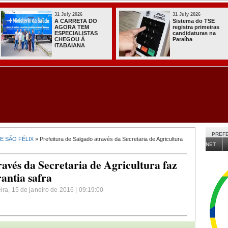
31 July 2026
31 July 2026
A CARRETA DO
Sistema do TSE
AGORA TEM
registra primeiras
ESPECIALISTAS
candidaturas na
CHEGOU À
Paraíba
ITABAIANA
PREFE
E SÃO FÉLIX
» Prefeitura de Salgado através da Secretaria de Agricultura
NET
ravés da Secretaria de Agricultura faz
rantia safra
eira, 15 de janeiro de 2016 | 09:19:00