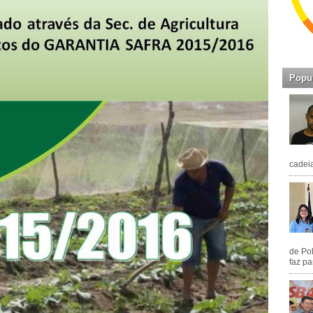
Popu
cadeia
de Pol
faz pa