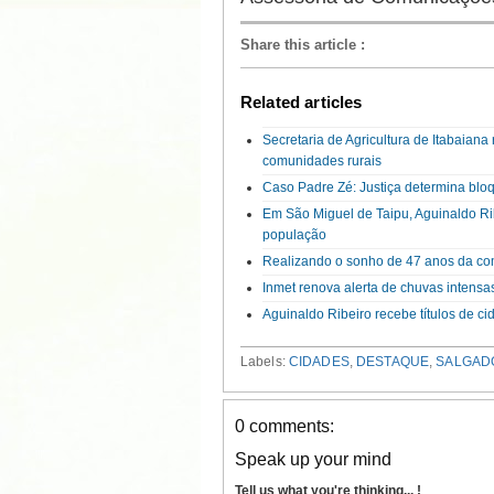
Share this article
:
Related articles
Secretaria de Agricultura de Itabaian
comunidades rurais
Caso Padre Zé: Justiça determina blo
Em São Miguel de Taipu, Aguinaldo Rib
população
Realizando o sonho de 47 anos da com
Inmet renova alerta de chuvas intensa
Aguinaldo Ribeiro recebe títulos de 
Labels:
CIDADES
,
DESTAQUE
,
SALGADO
0 comments:
Speak up your mind
Tell us what you're thinking... !