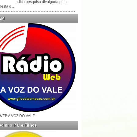
indica pesquisa divulgada pelo
esta q...
AM
WEB A VOZ DO VALE
dinho Pai e Filhos