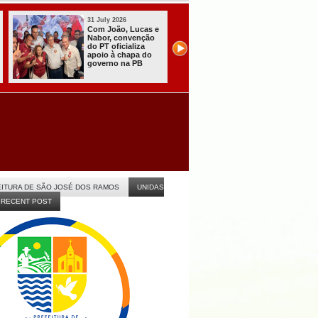
31 July 2026
31 July 2026
Com João, Lucas e
Presidente do TR
Nabor, convenção
PB garante eleiç
do PT oficializa
de 2026 com
apoio à chapa do
“tranquilidade,
governo na PB
eficiência e
celeridade” na P
ITURA DE SÃO JOSÉ DOS RAMOS
UNIDAS
RECENT POST