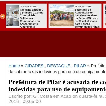
03 August 2026
03 August 2026
Mulher em aparente
PT oficializa
surto esfaqueia a
candidatura d
u
própria mãe em
para concorre
ca
João Pessoa
quarto manda
s
presidente
ais
Home
»
CIDADES
,
DESTAQUE
,
PILAR
» Prefeitu
de cobrar taxas indevidas para uso de equipamento
Prefeitura de Pilar é acusada de c
indevidas para uso de equipament
Escrito por: Gil Costa em Acao on quarta-feira, 
2016 | 09:05:00