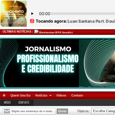
ÚLTIMAS NOTÍCIAS :
Retrieving RSS feed(s)
Quem Sou Eu
Notícias
Vídeos
Contato
INÍCIO
CONTATO
Tópicos: