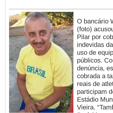
O bancário W
(foto) acuso
Pilar por co
indevidas d
uso de equi
públicos. C
denúncia, e
cobrada a t
reais de atl
participam d
Estádio Muni
Vieira. “Tam