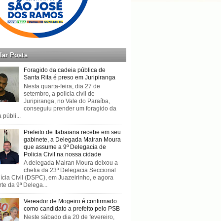
lar Posts
Foragido da cadeia pública de
Santa Rita é preso em Juripiranga
Nesta quarta-feira, dia 27 de
setembro, a polícia civil de
Juripiranga, no Vale do Paraíba,
conseguiu prender um foragido da
 públi...
Prefeito de Itabaiana recebe em seu
gabinete, a Delegada Mairan Moura
que assume a 9º Delegacia de
Policia Civil na nossa cidade
A delegada Mairan Moura deixou a
chefia da 23ª Delegacia Seccional
ícia Civil (DSPC), em Juazeirinho, e agora
rte da 9ª Delega...
Vereador de Mogeiro é confirmado
como candidato a prefeito pelo PSB
Neste sábado dia 20 de fevereiro,