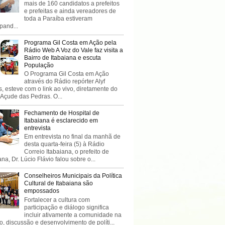
mais de 160 candidatos a prefeitos
e prefeitas e ainda vereadores de
toda a Paraíba estiveram
ipand...
Programa Gil Costa em Ação pela
Rádio Web A Voz do Vale faz visita a
Bairro de Itabaiana e escuta
População
O Programa Gil Costa em Ação
através do Rádio repórter Alyf
, esteve com o link ao vivo, diretamente do
 Açude das Pedras. O...
Fechamento de Hospital de
Itabaiana é esclarecido em
entrevista
Em entrevista no final da manhã de
desta quarta-feira (5) à Rádio
Correio Itabaiana, o prefeito de
ana, Dr. Lúcio Flávio falou sobre o...
Conselheiros Municipais da Política
Cultural de Itabaiana são
empossados
Fortalecer a cultura com
participação e diálogo significa
incluir ativamente a comunidade na
o, discussão e desenvolvimento de políti...