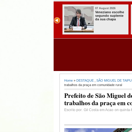
07 August 2026
07 August 2026
Paraíba alcança o
Homem é preso
melhor Ideb da
com armas,
história e consolida
munições e
avanço entre os
radiocomunicador
maiores do Brasil
s no Conde
Home
»
DESTAQUE
,
SÃO MIGUEL DE TAIPU
trabalhos da praça em comunidade rural
Prefeito de São Miguel 
trabalhos da praça em 
Escrito por: Gil Costa em Acao on quinta-