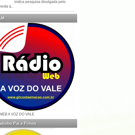
indica pesquisa divulgada pelo
esta q...
AM
WEB A VOZ DO VALE
dinho Pai e Filhos