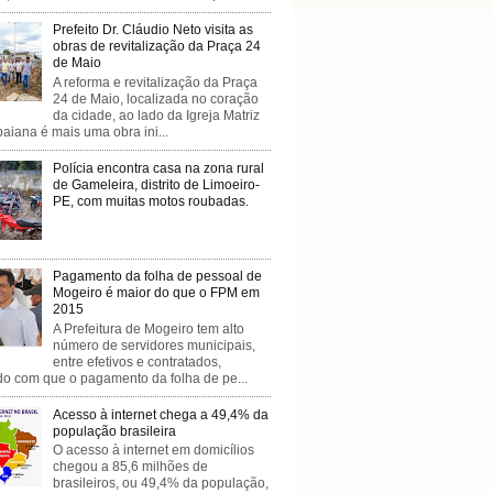
Prefeito Dr. Cláudio Neto visita as
obras de revitalização da Praça 24
de Maio
A reforma e revitalização da Praça
24 de Maio, localizada no coração
da cidade, ao lado da Igreja Matriz
baiana é mais uma obra ini...
Polícia encontra casa na zona rural
de Gameleira, distrito de Limoeiro-
PE, com muitas motos roubadas.
Pagamento da folha de pessoal de
Mogeiro é maior do que o FPM em
2015
A Prefeitura de Mogeiro tem alto
número de servidores municipais,
entre efetivos e contratados,
do com que o pagamento da folha de pe...
Acesso à internet chega a 49,4% da
população brasileira
O acesso à internet em domicílios
chegou a 85,6 milhões de
brasileiros, ou 49,4% da população,