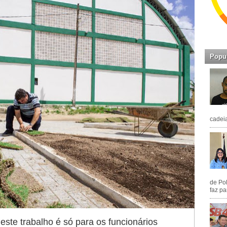
Popu
cadeia
de Pol
faz pa
te trabalho é só para os funcionários