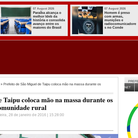
03 August 2026
03 August 2026
Itabaiana entregou
Secretaria de
a primeira Cozinha
Agricultura de
Comunitária
Itabaiana receb
e
Solidária a
da Sedap-PB ce
Comunidade do
de 30 mil alevin
Assentamento
para nossas
Almir Muniz
comunidades ru
PREFE
» Prefeito de São Miguel de Taipu coloca mão na massa durante os
NET
de Taipu coloca mão na massa durante os
comunidade rural
feira, 28 de janeiro de 2016 | 15:28:00