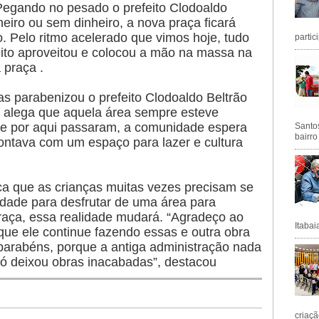
 Pegando no pesado o prefeito Clodoaldo
eiro ou sem dinheiro, a nova praça ficará
ro. Pelo ritmo acelerado que vimos hoje, tudo
partic
feito aproveitou e colocou a mão na massa na
 praça .
s parabenizou o prefeito Clodoaldo Beltrão
is alega que aquela área sempre esteve
e por aqui passaram, a comunidade espera
Santos
bairro
ontava com um espaço para lazer e cultura
ca que as crianças muitas vezes precisam se
idade para desfrutar de uma área para
raça, essa realidade mudará. “Agradeço ao
Itabai
que ele continue fazendo essas e outra obra
parabéns, porque a antiga administração nada
ó deixou obras inacabadas”, destacou
criaçã