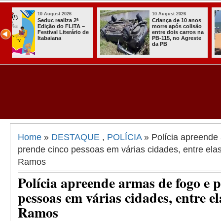
10 August 2026
10 August 2026
os
Torcedores do
Três apostas 
ão
Botafogo-PB e
faturam quas
 na
Santa Cruz entram
100 mil na Me
te
em confronto na
Sena
praia
Home
»
DESTAQUE
,
POLÍCIA
» Polícia apreende
prende cinco pessoas em várias cidades, entre ela
Ramos
Polícia apreende armas de fogo e 
pessoas em várias cidades, entre el
Ramos