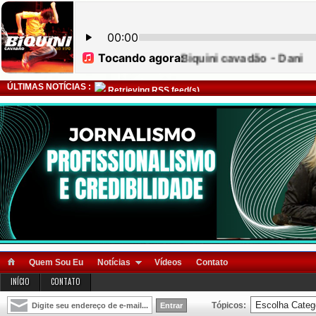
ÚLTIMAS NOTÍCIAS :
Retrieving RSS feed(s)
Quem Sou Eu
Notícias
Vídeos
Contato
INÍCIO
CONTATO
Tópicos: