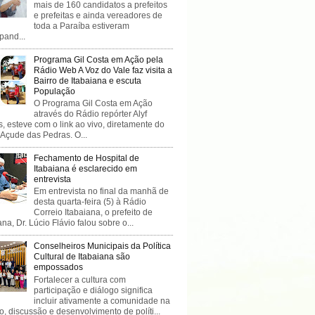
mais de 160 candidatos a prefeitos
e prefeitas e ainda vereadores de
toda a Paraíba estiveram
ipand...
Programa Gil Costa em Ação pela
Rádio Web A Voz do Vale faz visita a
Bairro de Itabaiana e escuta
População
O Programa Gil Costa em Ação
através do Rádio repórter Alyf
, esteve com o link ao vivo, diretamente do
 Açude das Pedras. O...
Fechamento de Hospital de
Itabaiana é esclarecido em
entrevista
Em entrevista no final da manhã de
desta quarta-feira (5) à Rádio
Correio Itabaiana, o prefeito de
ana, Dr. Lúcio Flávio falou sobre o...
Conselheiros Municipais da Política
Cultural de Itabaiana são
empossados
Fortalecer a cultura com
participação e diálogo significa
incluir ativamente a comunidade na
o, discussão e desenvolvimento de políti...