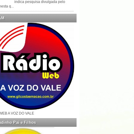
indica pesquisa divulgada pelo
esta q...
AM
WEB A VOZ DO VALE
dinho Pai e Filhos