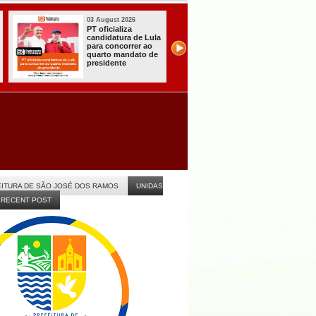
31 July 2026
31 July 2026
A CARRETA DO
Sistema do TS
AGORA TEM
registra primei
o
ESPECIALISTAS
candidaturas n
CHEGOU À
Paraíba
ITABAIANA
no
ITURA DE SÃO JOSÉ DOS RAMOS
UNIDAS
RECENT POST