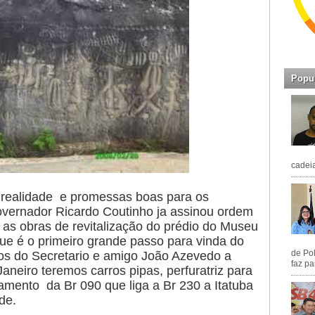
Popu
cadeia
realidade e promessas boas para os
overnador Ricardo Coutinho ja assinou ordem
as obras de revitalização do prédio do Museu
que é o primeiro grande passo para vinda do
de Pol
mos do Secretario e amigo João Azevedo a
faz pa
neiro teremos carros pipas, perfuratriz para
amento da Br 090 que liga a Br 230 a Itatuba
de.