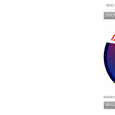
IBGE n
OUÇ
RÁDIO 
Merca