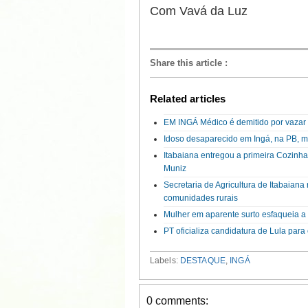
Com Vavá da Luz
Share this article
:
Related articles
EM INGÁ Médico é demitido por vazar 
Idoso desaparecido em Ingá, na PB, mo
Itabaiana entregou a primeira Cozinh
Muniz
Secretaria de Agricultura de Itabaian
comunidades rurais
Mulher em aparente surto esfaqueia 
PT oficializa candidatura de Lula par
Labels:
DESTAQUE
,
INGÁ
0 comments: