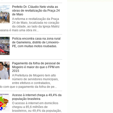
Prefeito Dr. Cláudio Neto visita as
obras de revitalização da Praça 24
de Maio
A reforma e revitalização da Praça
24 de Maio, localizada no coração
da cidade, ao lado da Igreja Matriz
baiana é mais uma obra ini...
Polícia encontra casa na zona rural
de Gameleira, distrito de Limoeiro-
PE, com muitas motos roubadas.
Pagamento da folha de pessoal de
Mogeiro é maior do que o FPM em
2015
A Prefeitura de Mogeiro tem alto
número de servidores municipais,
entre efetivos e contratados,
do com que o pagamento da folha de pe...
Acesso à internet chega a 49,4% da
população brasileira
O acesso à internet em domicílios
chegou a 85,6 milhões de
brasileiros, ou 49,4% da população,