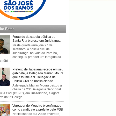
lar Posts
Foragido da cadeia pública de
Santa Rita é preso em Juripiranga
Nesta quarta-feira, dia 27 de
setembro, a polícia civil de
Juripiranga, no Vale do Paraíba,
conseguiu prender um foragido da
 públi...
Prefeito de Itabaiana recebe em seu
gabinete, a Delegada Mairan Moura
que assume a 9º Delegacia de
Policia Civil na nossa cidade
A delegada Mairan Moura deixou a
chefia da 23ª Delegacia Seccional
ícia Civil (DSPC), em Juazeirinho, e agora
rte da 9ª Delega...
Vereador de Mogeiro é confirmado
como candidato a prefeito pelo PSB
Neste sábado dia 20 de fevereiro,