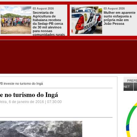
03 August 2026
03 August 2026
PT oficializa
Efraim Filho
candidatura de Lula
anuncia Nayana
para concorrer ao
Pontes, esposa d
quarto mandato de
Cabo Gilberto,
presidente
como vice na
disputa ao Gover
da Paraíba
PREFE
 investe no turismo do Ingá
NET
e no turismo do Ingá
eira, 6 de janeiro de 2016 | 07:30:00