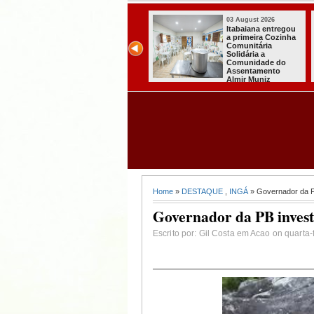
03 August 2026
03 August 2026
Secretaria de
Mulher em aparente
Agricultura de
surto esfaqueia a
Itabaiana recebeu
própria mãe em
da Sedap-PB cerca
João Pessoa
de 30 mil alevinos
para nossas
comunidades rurais
Home
»
DESTAQUE
,
INGÁ
» Governador da PB
Governador da PB invest
Escrito por: Gil Costa em Acao on quarta-f