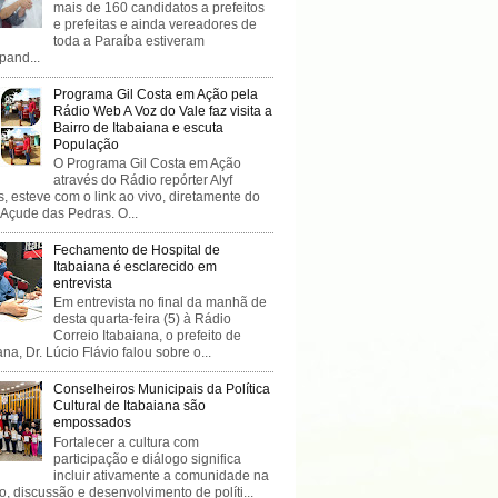
mais de 160 candidatos a prefeitos
e prefeitas e ainda vereadores de
toda a Paraíba estiveram
ipand...
Programa Gil Costa em Ação pela
Rádio Web A Voz do Vale faz visita a
Bairro de Itabaiana e escuta
População
O Programa Gil Costa em Ação
através do Rádio repórter Alyf
, esteve com o link ao vivo, diretamente do
 Açude das Pedras. O...
Fechamento de Hospital de
Itabaiana é esclarecido em
entrevista
Em entrevista no final da manhã de
desta quarta-feira (5) à Rádio
Correio Itabaiana, o prefeito de
ana, Dr. Lúcio Flávio falou sobre o...
Conselheiros Municipais da Política
Cultural de Itabaiana são
empossados
Fortalecer a cultura com
participação e diálogo significa
incluir ativamente a comunidade na
o, discussão e desenvolvimento de políti...