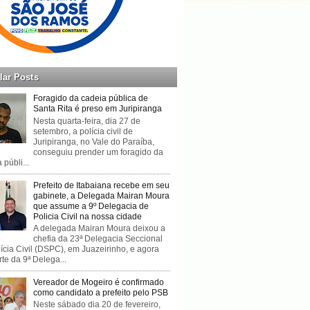
lar Posts
Foragido da cadeia pública de
Santa Rita é preso em Juripiranga
Nesta quarta-feira, dia 27 de
setembro, a polícia civil de
Juripiranga, no Vale do Paraíba,
conseguiu prender um foragido da
 públi...
Prefeito de Itabaiana recebe em seu
gabinete, a Delegada Mairan Moura
que assume a 9º Delegacia de
Policia Civil na nossa cidade
A delegada Mairan Moura deixou a
chefia da 23ª Delegacia Seccional
ícia Civil (DSPC), em Juazeirinho, e agora
rte da 9ª Delega...
Vereador de Mogeiro é confirmado
como candidato a prefeito pelo PSB
Neste sábado dia 20 de fevereiro,