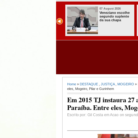
07 August 2026
07 August 2
colhe
Paraíba alcança o
Homem é 
lente
melhor Ideb da
com armas
história e consolida
munições 
avanço entre os
radiocomu
maiores do Brasil
s no Cond
Home
»
DESTAQUE
,
JUSTIÇA
,
MOGEIRO
» 
eles, Mogeiro, Pilar e Gurinhem
Em 2015 TJ instaura 27 a
Paraíba. Entre eles, Mog
Escrito por: Gil Costa em Acao on segunda