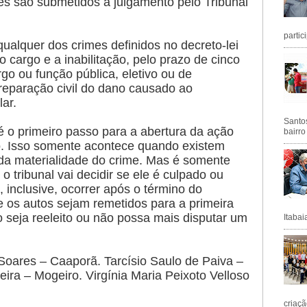
eles são submetidos a julgamento pelo Tribunal
partic
ualquer dos crimes definidos no decreto-lei
o cargo e a inabilitação, pelo prazo de cinco
rgo ou função pública, eletivo ou de
eparação civil do dano causado ao
lar.
Santos
 o primeiro passo para a abertura da ação
bairro
co. Isso somente acontece quando existem
 da materialidade do crime. Mas é somente
 o tribunal vai decidir se ele é culpado ou
 inclusive, ocorrer após o término do
 os autos sejam remetidos para a primeira
ão seja reeleito ou não possa mais disputar um
Itabai
 Soares – Caaporã. Tarcísio Saulo de Paiva –
ira – Mogeiro. Virgínia Maria Peixoto Velloso
criaçã