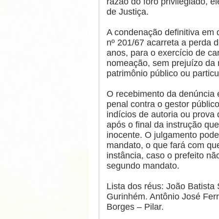
razão do foro privilegiado, 
de Justiça.
A condenação definitiva em q
nº 201/67 acarreta a perda d
anos, para o exercício de ca
nomeação, sem prejuízo da r
patrimônio público ou particu
O recebimento da denúncia é
penal contra o gestor públi
indícios de autoria ou prova
após o final da instrução que
inocente. O julgamento pode,
mandato, o que fará com que
instância, caso o prefeito n
segundo mandato.
Lista dos réus: João Batista
Gurinhém. Antônio José Ferre
Borges – Pilar.