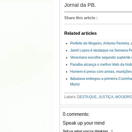
Jornal da PB.
Share this article
:
Related articles
Prefeito de Mogeiro, Antonio Ferreira,
Jamil Lopes é destaque na Semana P
Veneziano escolhe segundo suplente 
Paraíba alcança o melhor Ideb da hist
Homem é preso com armas, munições
Itabaiana entregou a primeira Cozinh
Muniz
Labels:
DESTAQUE
,
JUSTIÇA
,
MOGEIR
0 comments:
Speak up your mind
Tell us what you're thinking... !