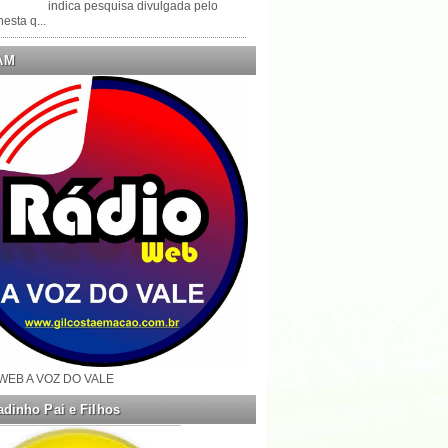
indica pesquisa divulgada pelo
esta q...
AM
WEB A VOZ DO VALE
dinho Pai e Filhos