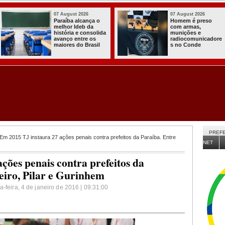
026
03 August 2026
03 Augus
preso
Itabaiana entregou
Secreta
,
a primeira Cozinha
Agricul
e
Comunitária
Itabaia
nicadore
Solidária a
da Sed
e
Comunidade do
de 30 m
Assentamento
para n
Almir Muniz
comuni
PREFE
Em 2015 TJ instaura 27 ações penais contra prefeitos da Paraíba. Entre
NET
ções penais contra prefeitos da
eiro, Pilar e Gurinhem
-feira, 4 de janeiro de 2016 | 09:31:00