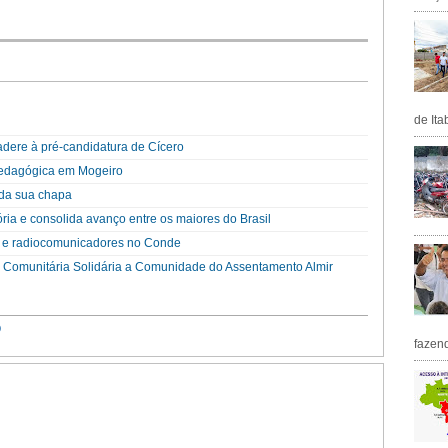
de Ita
 adere à pré-candidatura de Cícero
edagógica em Mogeiro
da sua chapa
ória e consolida avanço entre os maiores do Brasil
 e radiocomunicadores no Conde
a Comunitária Solidária a Comunidade do Assentamento Almir
O
fazen