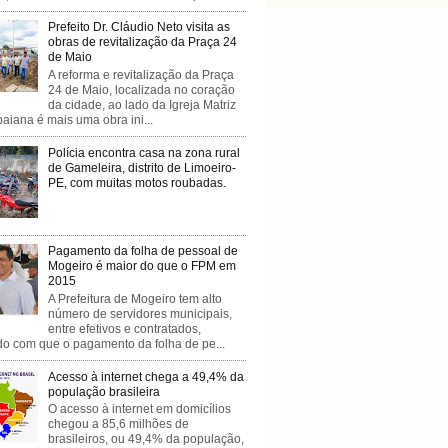
Prefeito Dr. Cláudio Neto visita as
obras de revitalização da Praça 24
de Maio
A reforma e revitalização da Praça
24 de Maio, localizada no coração
da cidade, ao lado da Igreja Matriz
baiana é mais uma obra ini...
Polícia encontra casa na zona rural
de Gameleira, distrito de Limoeiro-
PE, com muitas motos roubadas.
Pagamento da folha de pessoal de
Mogeiro é maior do que o FPM em
2015
A Prefeitura de Mogeiro tem alto
número de servidores municipais,
entre efetivos e contratados,
do com que o pagamento da folha de pe...
Acesso à internet chega a 49,4% da
população brasileira
O acesso à internet em domicílios
chegou a 85,6 milhões de
brasileiros, ou 49,4% da população,